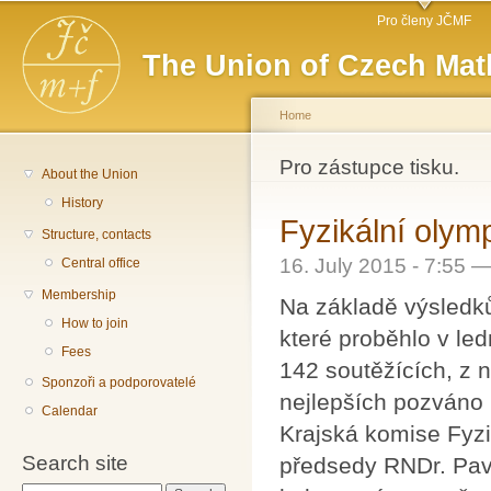
Main menu
Sk
Pro členy JČMF
ma
The Union of Czech Mat
co
Home
You are here
Pro zástupce tisku.
About the Union
History
Fyzikální olymp
Structure, contacts
16. July 2015 - 7:55 
Central office
Membership
Na základě výsledků
How to join
které proběhlo v led
Fees
142 soutěžících, z n
Sponzoři a podporovatelé
nejlepších pozváno 
Calendar
Krajská komise Fyz
Search site
předsedy RNDr. Pavl