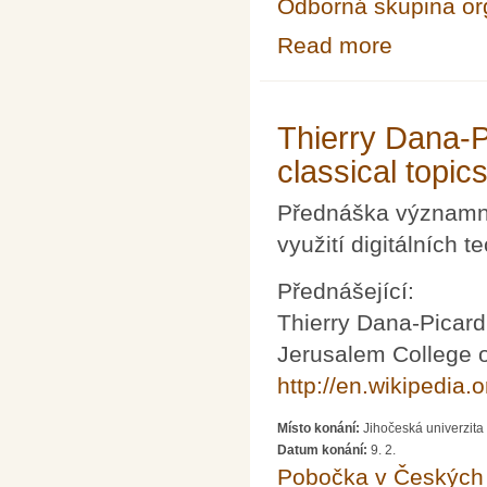
Odborná skupina o
Read more
about Akademic
Thierry Dana-Pi
classical topic
Přednáška významné
využití digitálních 
Přednášející:
Thierry Dana-Picard
Jerusalem College 
http://en.wikipedia
Místo konání:
Jihočeská univerzit
Datum konání:
9. 2.
Pobočka v Českých 