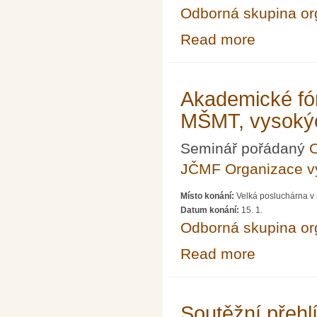
Odborná skupina o
Read more
about Akademick
Akademické fór
MŠMT, vysokýc
Seminář pořádaný
O
JČMF Organizace 
Místo konání:
Velká posluchárna v 
Datum konání:
15. 1.
Odborná skupina o
Read more
about Akademic
Soutěžní přeh