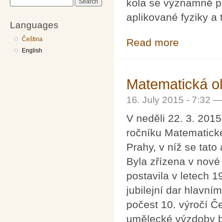
kola se významně po
Search
aplikované fyziky a 
Languages
Čeština
Read more
about Fyzikální 
English
Matematická ol
16. July 2015 - 7:32 
V neděli 22. 3. 201
ročníku Matematick
Prahy, v níž se tat
Byla zřízena v nové
postavila v letech 
jubilejní dar hlavní
počest 10. výročí Č
umělecké výzdoby byl