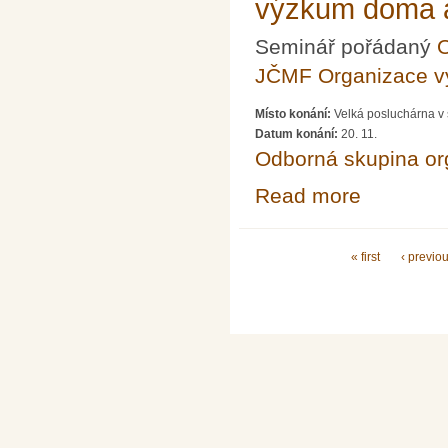
výzkum doma a
Seminář pořádaný
O
JČMF Organizace 
Místo konání:
Velká posluchárna v 
Datum konání:
20. 11.
Odborná skupina o
Read more
about Akademick
Pages
« first
‹ previo