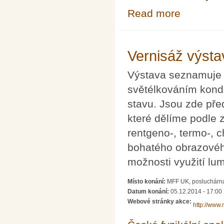
Read more
about Thierry Da
Vernisáž výst
Výstava seznamuje 
světélkováním kond
stavu. Jsou zde pře
které dělíme podle z
rentgeno-, termo-, c
bohatého obrazového
možnosti využití lu
Místo konání:
MFF UK, posluchárna
Datum konání:
05.12.2014 - 17:00
Webové stránky akce:
http://www.