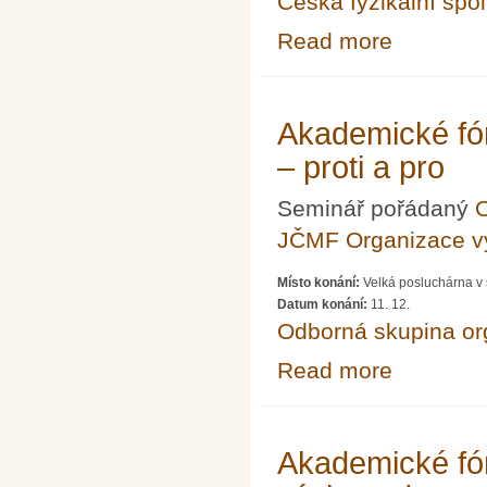
Česká fyzikální spo
Read more
about Vernisáž 
Akademické fór
– proti a pro
Seminář pořádaný
O
JČMF Organizace 
Místo konání:
Velká posluchárna v 
Datum konání:
11. 12.
Odborná skupina o
Read more
about Akademick
Akademické fór