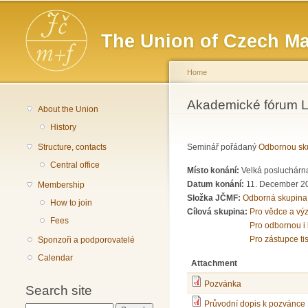
Main menu
The Union of Czech Ma
Home
You are here
Akademické fórum LV
About the Union
History
Structure, contacts
Seminář pořádaný
Odbornou sku
Central office
Místo konání:
Velká posluchárna
Datum konání:
11. December 2
Membership
Složka JČMF:
Odborná skupina
How to join
Cílová skupina:
Pro vědce a vý
Fees
Pro odbornou i 
Pro zástupce ti
Sponzoři a podporovatelé
Calendar
Attachment
Pozvánka
Search site
Průvodní dopis k pozvánce