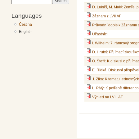
Search
D. Lukáš, M. Malý: Zemřel 
Languages
Záznam z LVII.AF
Čeština
Průvodní dopis k Záznamu z
English
Účastníci
I. Wilhelm: 7. rámcový prog
D. Hrubý: Přijímací zkoušk
O. Šteffl: K diskusi o přijí
E. Řídká: Diskusní příspěve
J. Zika: K tematu jednotnýc
L. Pátý: K potřebě diferenco
Výhled na LVIII.AF