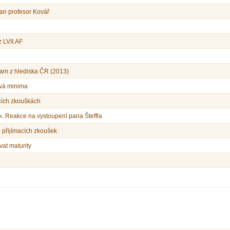
pan profesor Kovář
 LVII.AF
ram z hlediska ČR (2013)
ová minima
macích zkouškách
k. Reakce na vystoupení pana Šteffla
h přijímacích zkoušek
vat maturity