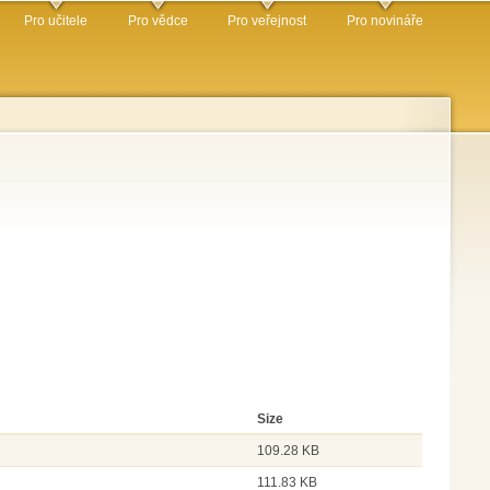
Pro učitele
Pro vědce
Pro veřejnost
Pro novináře
Size
109.28 KB
111.83 KB