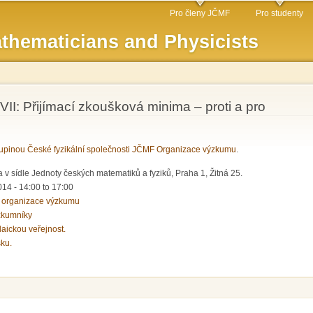
Skip to
Pro členy JČMF
Pro studenty
main
thematicians and Physicists
content
II: Přijímací zkoušková minima – proti a pro
pinou České fyzikální společnosti JČMF Organizace výzkumu
.
 v sídle Jednoty českých matematiků a fyziků, Praha 1, Žitná 25.
014 -
14:00
to
17:00
 organizace výzkumu
zkumníky
laickou veřejnost.
sku.