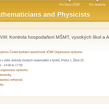
Skip to
Pro členy JČMF
Pro studenty
main
thematicians and Physicists
content
VIII: Kontrola hospodaření MŠMT, vysokých škol a
pinou České fyzikální společnosti JČMF Organizace výzkumu
.
 v sídle Jednoty českých matematiků a fyziků, Praha 1, Žitná 25.
5 -
14:00
to
17:00
 organizace výzkumu
zkumníky
laickou veřejnost.
sku.