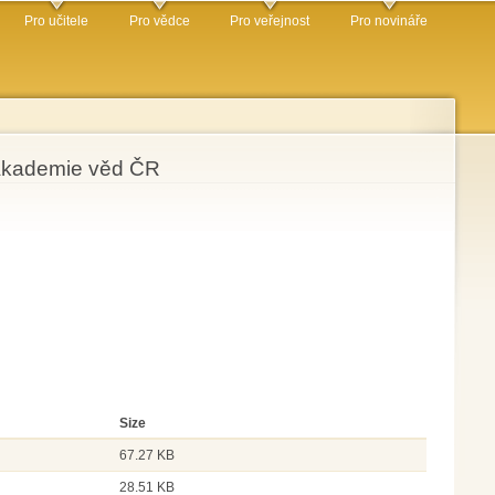
Pro učitele
Pro vědce
Pro veřejnost
Pro novináře
 Akademie věd ČR
Size
67.27 KB
28.51 KB