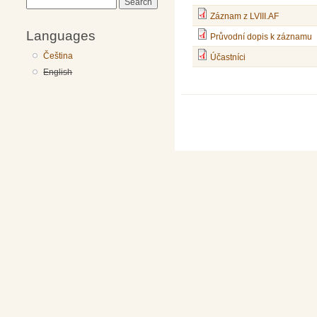
Search
Záznam z LVIII.AF
Languages
Průvodní dopis k záznamu
Čeština
Účastníci
English