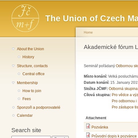
Main menu
The Union of Czech Ma
Home
You are here
Akademické fórum L
About the Union
History
Structure, contacts
Seminář pořádaný
Odbornou sku
Central office
Místo konání:
Velká posluchárna
Datum konání:
15. January 201
Membership
Složka JČMF:
Odborná skupina
How to join
Cílová skupina:
Pro vědce a vý
Fees
Pro odbornou i 
Pro zástupce ti
Sponzoři a podporovatelé
Calendar
Attachment
Pozvánka
Search site
Průvodní dopis k pozvánce