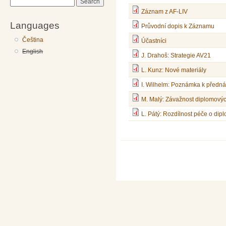
Search
Záznam z AF-LIV
Languages
Průvodní dopis k Záznamu
Čeština
Účastníci
English
J. Drahoš: Strategie AV21
L. Kunz: Nové materiály
I. Wilhelm: Poznámka k předn
M. Malý: Závažnost diplomovýc
L. Pátý: Rozdílnost péče o dip