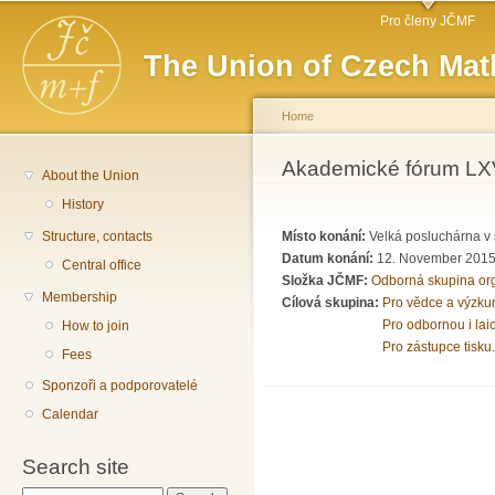
Main menu
Sk
Pro členy JČMF
ma
The Union of Czech Mat
co
Home
You are here
Akademické fórum LX
About the Union
History
Structure, contacts
Místo konání:
Velká posluchárna v 
Datum konání:
12. November 2015
Central office
Složka JČMF:
Odborná skupina or
Membership
Cílová skupina:
Pro vědce a výzku
Pro odbornou i lai
How to join
Pro zástupce tisku.
Fees
Sponzoři a podporovatelé
Calendar
Search site