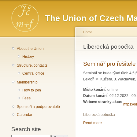
Main menu
The Union of Czech Ma
Home
You are here
Liberecká pobočka
About the Union
History
Seminář pro řešitel
Structure, contacts
Seminář se bude týkat úloh 4,5,
Central office
Lektoři M. Kučera, J. Waclawek, 
Membership
Místo konání:
online
How to join
Datum konání:
02.12.2022 -
09
Fees
Webové stránky akce:
https://
Sponzoři a podporovatelé
Calendar
Liberecká pobočka
Read more
about Seminář pro ře
Search site