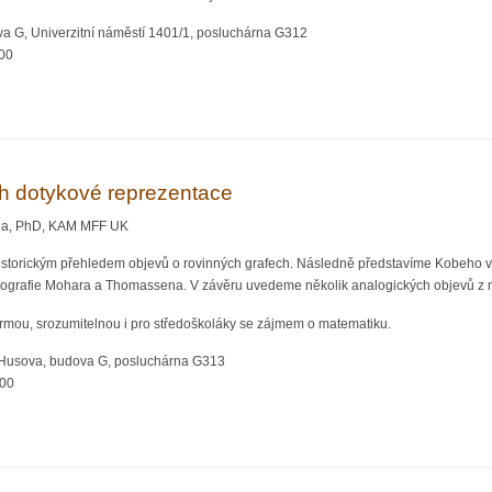
va G, Univerzitní náměstí 1401/1, posluchárna G312
:00
ělá inteligence.
ich dotykové reprezentace
iala, PhD, KAM MFF UK
torickým přehledem objevů o rovinných grafech. Následně představíme Kobeho vě
nografie Mohara a Thomassena. V závěru uvedeme několik analogických objevů z
mou, srozumitelnou i pro středoškoláky se zájmem o matematiku.
 Husova, budova G, posluchárna G313
:00
a jejich dotykové reprezentace