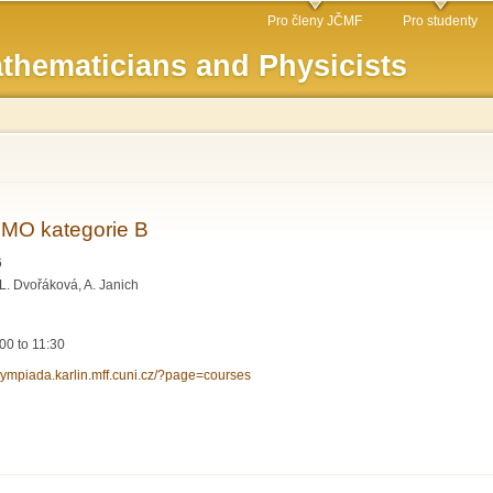
Skip to
Pro členy JČMF
Pro studenty
main
thematicians and Physicists
content
e MO kategorie B
6
L. Dvořáková, A. Janich
:00
to
11:30
olympiada.karlin.mff.cuni.cz/?page=courses
šitele MO kategorie B