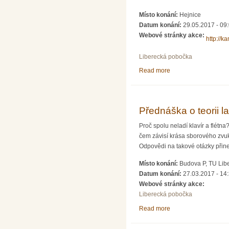
Místo konání:
Hejnice
Datum konání:
29.05.2017 - 09
Webové stránky akce:
http://k
Liberecká pobočka
Read more
about 52. česko-slo
Přednáška o teorii l
Proč spolu neladí klavír a flétna
čem závisí krása sborového zvu
Odpovědi na takové otázky přin
Místo konání:
Budova P, TU Lib
Datum konání:
27.03.2017 - 14
Webové stránky akce:
Liberecká pobočka
Read more
about Přednáška o te