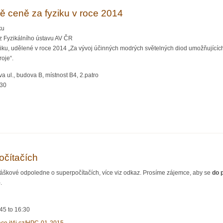
 ceně za fyziku v roce 2014
ku
 z Fyzikálního ústavu AV ČR
iku, udělené v roce 2014 „Za vývoj účinných modrých světelných diod umožňujícíc
oje“.
a ul., budova B, místnost B4, 2.patro
:30
elově ceně za fyziku v roce 2014
očítačích
áškové odpoledne o superpočítačích, více viz odkaz. Prosíme zájemce, aby se
do p
).
:45
to
16:30