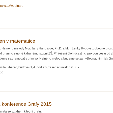
abaku.cz/webinare
u
en v matematice
k Hejného metody Mgr. Jany Hanušové, Ph.D. a Mgr. Lenky Rybové z obecně pros
 prvního stupně k druhému stupni ZŠ. Při řešení úloh účastníci projdou cestu od z
deme seznamovat s principy Hejného metody, budeme se zamýšlet nad tím, jak činn
zita Liberec, budova G, 4. podlaží, zasedací místnost DFP
:00
a nejen v matematice
á konference Grafy 2015
ata se vztahem k teorii grafů.