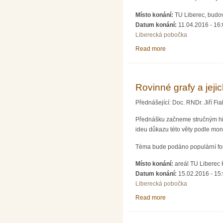
Místo konání:
TU Liberec, budo
Datum konání:
11.04.2016 - 16
Liberecká pobočka
Read more
about Šachy, go a um
Rovinné grafy a jej
Přednášející: Doc. RNDr. Jiří F
Přednášku začneme stručným his
ideu důkazu této věty podle mo
Téma bude podáno populární for
Místo konání:
areál TU Liberec
Datum konání:
15.02.2016 - 15
Liberecká pobočka
Read more
about Rovinné grafy 