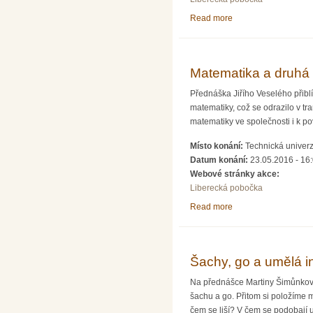
Read more
about Oscilace neutr
Matematika a druhá 
Přednáška Jiřího Veselého přibl
matematiky, což se odrazilo v t
matematiky ve společnosti i k p
Místo konání:
Technická univerz
Datum konání:
23.05.2016 - 16
Webové stránky akce:
Liberecká pobočka
Read more
about Matematika a 
Šachy, go a umělá in
Na přednášce Martiny Šimůnkové 
šachu a go. Přitom si položíme 
čem se liší? V čem se podobají u