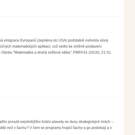
cená emigrace Evropanů (zejména do USA) podstatně ovlivnila vývoj
áročných matematických aplikací, což vedlo ke změně postavení
e článku "Matematika a druhá světová válka", PMFA 61 (2016), 21-51.
o porazit nejsilnějšího hráče planety ve dvou strategických hrách --
ději než v šachu? V čem se programy hrající šachy a go podobají a v