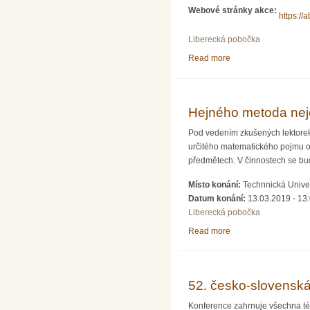
Webové stránky akce:
https://
Liberecká pobočka
Read more
about Webinář abak
Hejného metoda nej
Pod vedením zkušených lektore
určitého matematického pojmu od
předmětech. V činnostech se bu
Místo konání:
Technnická Univer
Datum konání:
13.03.2019 - 13
Liberecká pobočka
Read more
about Hejného metod
52. česko-slovensk
Konference zahrnuje všechna tém