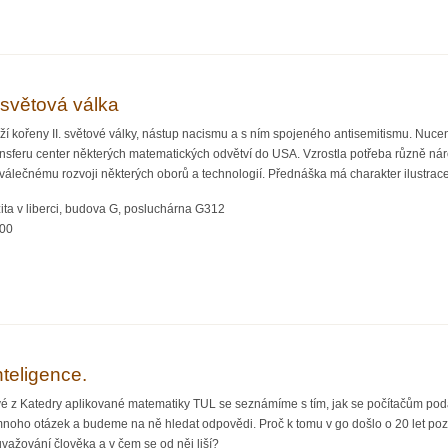
in, přednáška
světová válka
íží kořeny II. světové války, nástup nacismu a s ním spojeného antisemitismu. Nu
ransferu center některých matematických odvětví do USA. Vzrostla potřeba různě n
oválečnému rozvoji některých oborů a technologií. Přednáška má charakter ilustrac
ita v liberci, budova G, posluchárna G312
:00
druhá světová válka
teligence.
z Katedry aplikované matematiky TUL se seznámíme s tím, jak se počítačům podařil
mnoho otázek a budeme na ně hledat odpovědi. Proč k tomu v go došlo o 20 let poz
važování člověka a v čem se od něj liší?