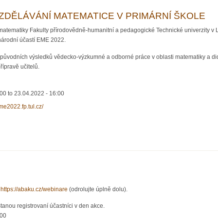
ZDĚLÁVÁNÍ MATEMATICE V PRIMÁRNÍ ŠKOLE
matematiky Fakulty přírodovědně-humanitní a pedagogické Technické univerzity v L
národní účastí EME 2022.
 původních výsledků vědecko-výzkumné a odborné práce v oblasti matematiky a di
ípravě učitelů.
:00
to
23.04.2022 - 16:00
eme2022.fp.tul.cz/
 VE VZDĚLÁVÁNÍ MATEMATICE V PRIMÁRNÍ ŠKOLE
a
https://abaku.cz/webinare
(odrolujte úplně dolu).
tanou registrovaní účastníci v den akce.
:00