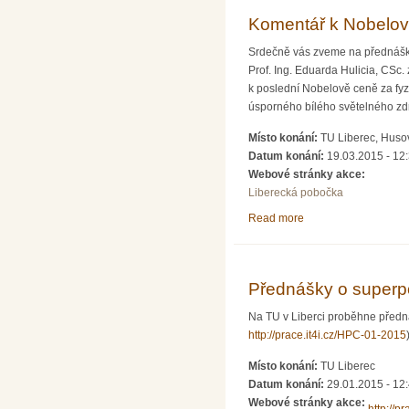
Komentář k Nobelově
Srdečně vás zveme na přednáš
Prof. Ing. Eduarda Hulicia, CSc.
k poslední Nobelově ceně za fyz
úsporného bílého světelného zdr
Místo konání:
TU Liberec, Husov
Datum konání:
19.03.2015 - 12
Webové stránky akce:
Liberecká pobočka
Read more
about Komentář k Nob
Přednášky o superp
Na TU v Liberci proběhne předn
http://prace.it4i.cz/HPC-01-2015
Místo konání:
TU Liberec
Datum konání:
29.01.2015 -
12
Webové stránky akce: