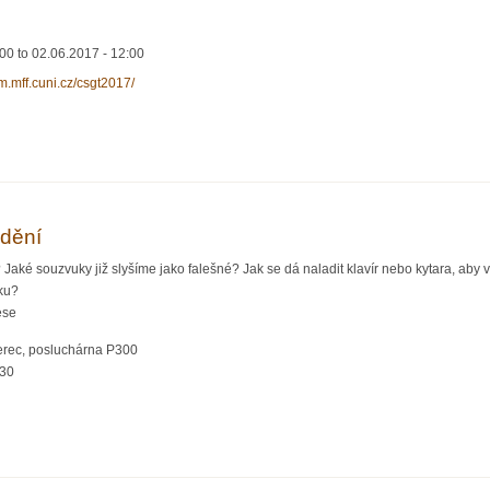
:00
to
02.06.2017 - 12:00
am.mff.cuni.cz/csgt2017/
venská konference Grafy 2015
adění
? Jaké souzvuky již slyšíme jako falešné? Jak se dá naladit klavír nebo kytara, aby 
ku?
ese
erec, posluchárna P300
:30
orii ladění