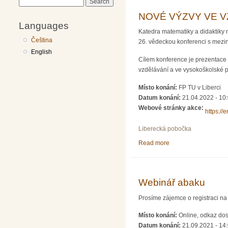
Search
NOVÉ VÝZVY VE V
Languages
Katedra matematiky a didaktiky 
Čeština
26. vědeckou konferenci s mezi
English
Cílem konference je prezentace
vzdělávání a ve vysokoškolské př
Místo konání:
FP TU v Liberci
Datum konání:
21.04.2022 - 10
Webové stránky akce:
https://
Liberecká pobočka
Read more
about NOVÉ VÝZVY
Webinář abaku
Prosíme zájemce o registraci n
Místo konání:
Online, odkaz dos
Datum konání:
21.09.2021 - 14