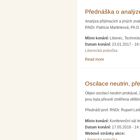
Přednáška o analýze 
Analýza přijímacích a jiných znalo
RNDr. Patrícia Martinková, Ph.D.
Místo konání:
Liberec, Technick
Datum konání:
23.01.2017 - 16
Liberecká pobočka
Read more
about Přednáška o ana
Oscilace neutrin, p
Objev oscilací neutrin prokázal
jevu byla přesně změřena většin
Přednáší prof. RNDr. Rupert Leit
Místo konání:
Konferenční sál I
Datum konání:
17.05.2016 - 14
Webové stránky akce:
Liberecká pobočka