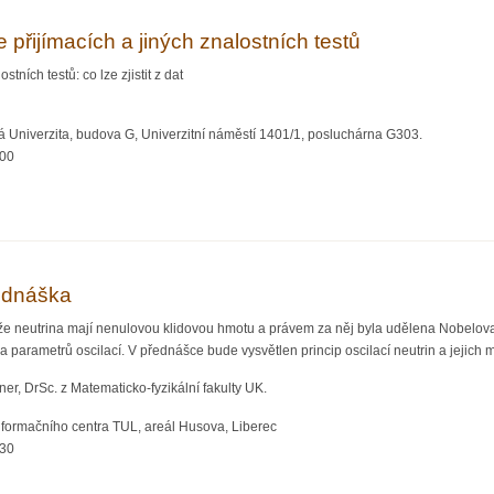
přijímacích a jiných znalostních testů
stních testů: co lze zjistit z dat
á Univerzita, budova G, Univerzitní náměstí 1401/1, posluchárna G303.
:00
lýze přijímacích a jiných znalostních testů
řednáška
, že neutrina mají nenulovou klidovou hmotu a právem za něj byla udělena Nobelov
a parametrů oscilací. V přednášce bude vysvětlen princip oscilací neutrin a jejich
ner, DrSc. z Matematicko-fyzikální fakulty UK.
nformačního centra TUL, areál Husova, Liberec
:30