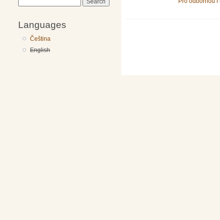
Pro odbornou i 
Search
Languages
Čeština
English