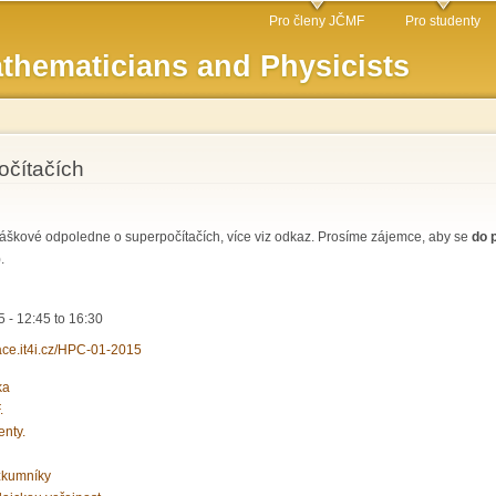
Skip to
Pro členy JČMF
Pro studenty
main
thematicians and Physicists
content
očítačích
áškové odpoledne o superpočítačích, více viz odkaz. Prosíme zájemce, aby se
do p
).
5 -
12:45
to
16:30
race.it4i.cz/HPC-01-2015
ka
.
enty.
zkumníky