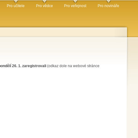
Pro učitele
Pro vědce
Pro veřejnost
Pro novináře
ondělí 26. 1. zaregistrovali
(odkaz dole na webové stránce