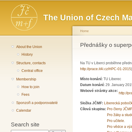
Main menu
The Union of Czech Ma
Home
You are here
Přednášky o superp
About the Union
History
Structure, contacts
Na TU v Liberci proběhne předn
http://prace.it4i.cz/HPC-01-2015
Central office
Místo konání:
TU Liberec
Membership
Datum konání:
29. January 201
How to join
Webové stránky akce:
http://p
Fees
Sponzoři a podporovatelé
Složka JČMF:
Liberecká poboč
Cílová skupina:
Pro členy JČMF
Calendar
Pro žáky a stud
Pro učitele.
Search site
Pro vědce a vý