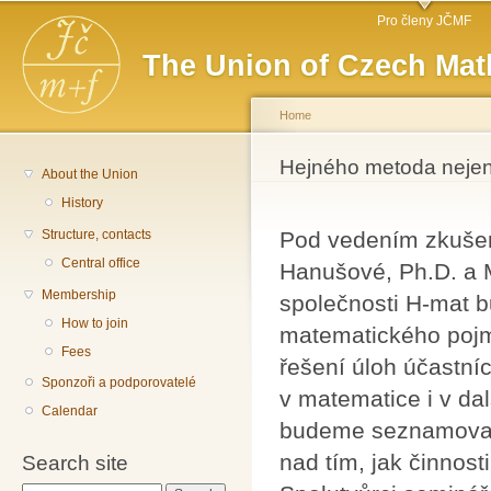
Main menu
Sk
Pro členy JČMF
ma
The Union of Czech Mat
co
Home
You are here
Hejného metoda nejen
About the Union
History
Structure, contacts
Pod vedením zkušen
Central office
Hanušové, Ph.D. a 
Membership
společnosti H-mat 
How to join
matematického pojm
Fees
řešení úloh účastní
Sponzoři a podporovatelé
v matematice i v da
Calendar
budeme seznamovat 
nad tím, jak činnos
Search site