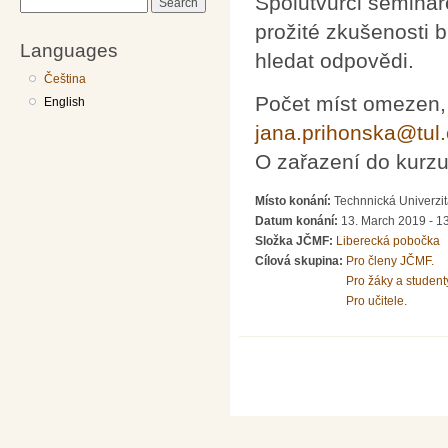
Spolutvůrci semináře
Search
prožité zkušenosti 
Languages
hledat odpovědi.
Čeština
Počet míst omezen, 
English
jana.prihonska@tul.
O zařazení do kurz
Místo konání:
Technnická Univerzit
Datum konání:
13. March 2019 - 1
Složka JČMF:
Liberecká pobočka
Cílová skupina:
Pro členy JČMF.
Pro žáky a student
Pro učitele.