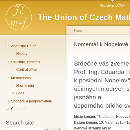
Main menu
Sk
Pro členy JČMF
ma
The Union of Czech Mat
co
Home
You are here
Komentář k Nobelově 
About the Union
History
Structure, contacts
Srdečně vás zveme
Central office
Prof. Ing. Eduarda 
Membership
k poslední Nobelově
How to join
účinných modrých s
Fees
jasného a
Sponzoři a podporovatelé
úsporného bílého sv
Calendar
Místo konání:
TU Liberec, Husova u
Search site
Datum konání:
19. March 2015 - 1
Webové stránky akce: