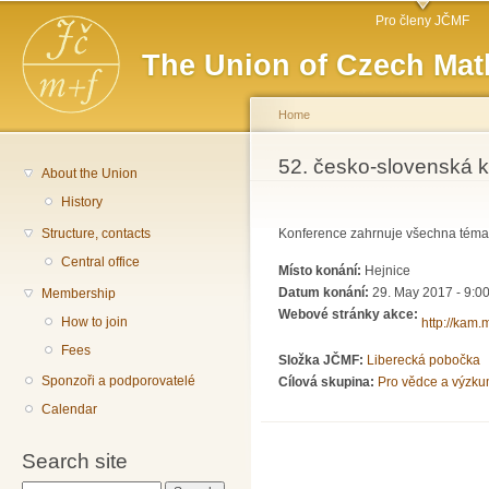
Main menu
Sk
Pro členy JČMF
ma
The Union of Czech Mat
co
Home
You are here
52. česko-slovenská 
About the Union
History
Structure, contacts
Konference zahrnuje všechna témata
Central office
Místo konání:
Hejnice
Datum konání:
29. May 2017 - 9:0
Membership
Webové stránky akce:
How to join
http://kam.
Fees
Složka JČMF:
Liberecká pobočka
Sponzoři a podporovatelé
Cílová skupina:
Pro vědce a výzku
Calendar
Search site