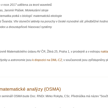
 v roce 2017 udělena za teorii waveletů
as, Jaromír Plášek:
Molekulární stroje
ematika potká s biologií: matematická ekologie
al Švanda:
Vliv sluneční aktivity na poruchy v české rozvodné síti: předběžné hodn
ndex a dvoustupňové hlasovací systémy
hovně Matematického ústavu AV ČR, Žitná 25, Praha 1, v prodejně a v eshopu
nakla
fyziky a astronomie
jsou
k dispozici na DML-CZ
; v současnosti jsou zpřístupněny pl
tiky, fyziky a astronomie 3/2017
matematické analýzy (OSMA)
m semináři OSMA bude Doc. RNDr. Mirko Rokyta, CSc. Přednáška má název "Součty k