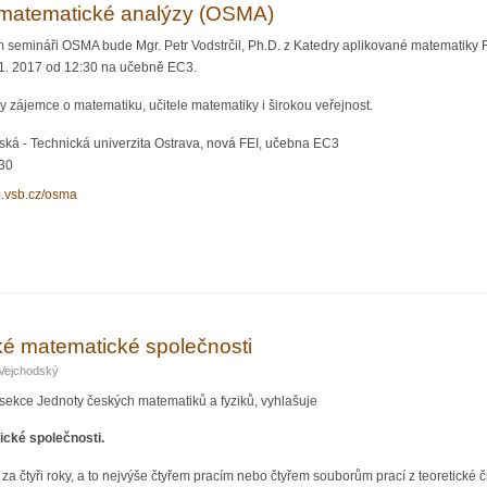
matematické analýzy (OSMA)
m semináři OSMA bude Mgr. Petr Vodstrčil, Ph.D. z Katedry aplikované matematiky
11. 2017 od 12:30 na učebně EC3.
 zájemce o matematiku, učitele matematiky i širokou veřejnost.
ká - Technická univerzita Ostrava, nová FEI, učebna EC3
:30
m.vsb.cz/osma
ář z matematické analýzy (OSMA)
é matematické společnosti
Vejchodský
sekce Jednoty českých matematiků a fyziků, vyhlašuje
cké společnosti.
čtyři roky, a to nejvýše čtyřem pracím nebo čtyřem souborům prací z teoretické či 