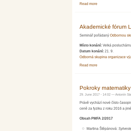
Read more
about Fyziklání onlin
Akademické fórum L
Seminář pořádaný
Odbornou sku
Místo konání:
Velká posluchárna
Datum konání:
21. 9.
Odborná skupina organizace v
Read more
about Akademické fó
Pokroky matematiky,
29. June 2017 - 14:02 —
Antonín Sl
Právě vychází nové číslo časop
ceně za fyziku z roku 2016 a jin
Obsah PMFA 2/2017
Martina Štěpánová:
Sylvest