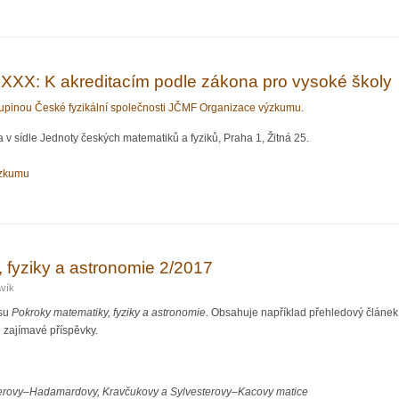
e 2017 - fyzikální soutěž pro všechny
XXX: K akreditacím podle zákona pro vysoké školy
pinou České fyzikální společnosti JČMF Organizace výzkumu
.
 v sídle Jednoty českých matematiků a fyziků, Praha 1, Žitná 25.
ýzkumu
rum LXXX: K akreditacím podle zákona pro vysoké školy
 fyziky a astronomie 2/2017
avík
isu
Pokroky matematiky, fyziky a astronomie
. Obsahuje například přehledový článek
é zajímavé příspěvky.
erovy–Hadamardovy, Kravčukovy a Sylvesterovy–Kacovy matice