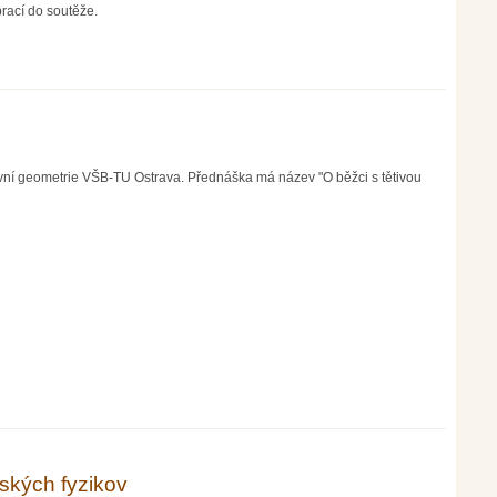
rací do soutěže.
vní geometrie VŠB-TU Ostrava. Přednáška má název "O běžci s tětivou
ských fyzikov