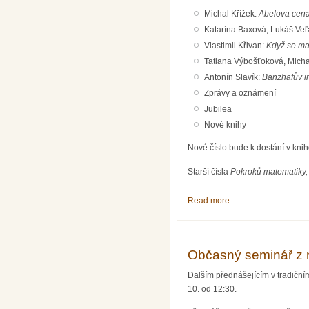
Michal Křížek:
Abelova cena
Katarína Baxová, Lukáš Veľ
Vlastimil Křivan:
Když se mat
Tatiana Výbošťoková, Mich
Antonín Slavík:
Banzhafův i
Zprávy a oznámení
Jubilea
Nové knihy
Nové číslo bude k dostání v kni
Starší čísla
Pokroků matematiky, 
Read more
about Pokroky matema
Občasný seminář z 
Dalším přednášejícím v tradiční
10. od 12:30.