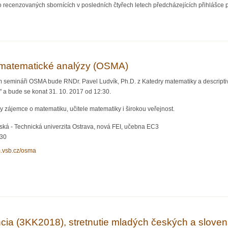
ecenzovaných sbornících v posledních čtyřech letech předcházejících přihlášce p
 České matematické společnosti
matematické analýzy (OSMA)
m semináři OSMA bude RNDr. Pavel Ludvík, Ph.D. z Katedry matematiky a descripti
 a bude se konat 31. 10. 2017 od 12:30.
 zájemce o matematiku, učitele matematiky i širokou veřejnost.
ká - Technická univerzita Ostrava, nová FEI, učebna EC3
:30
m.vsb.cz/osma
ář z matematické analýzy (OSMA)
ncia (3KK2018), stretnutie mladých českých a sloven