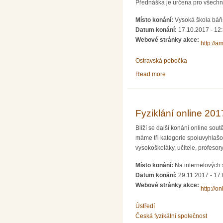
Přednáška je určena pro všechny
Místo konání:
Vysoká škola báňs
Datum konání:
17.10.2017 - 12
Webové stránky akce:
http://a
Ostravská pobočka
Read more
about Občasný semin
Fyziklání online 201
Blíží se další konání online sou
máme tři kategorie spoluvyhlašo
vysokoškoláky, učitele, profesory.
Místo konání:
Na internetových s
Datum konání:
29.11.2017 -
17:
Webové stránky akce:
http://on
Ústředí
Česká fyzikální společnost