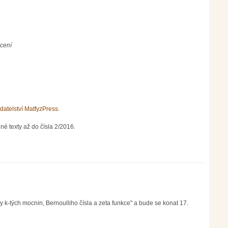
ocení
datelství MatfyzPress
.
né texty až do čísla 2/2016.
-tých mocnin, Bernoulliho čísla a zeta funkce" a bude se konat 17.