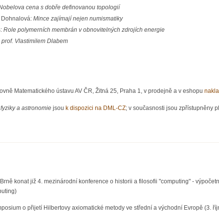
Nobelova cena s dobře definovanou topologií
e Dohnalová:
Mince zajímají nejen numismatiky
š:
Role polymerních membrán v obnovitelných zdrojích energie
 prof. Vlastimilem Dlabem
hovně Matematického ústavu AV ČR, Žitná 25, Praha 1, v prodejně a v eshopu
nakla
fyziky a astronomie
jsou
k dispozici na DML-CZ
; v současnosti jsou zpřístupněny pl
tiky, fyziky a astronomie 2/2017
 Brně konat již 4. mezinárodní konference o historii a filosofii "computing" - výpoč
uting)
osium o přijetí Hilbertovy axiomatické metody ve střední a východní Evropě (3. říj