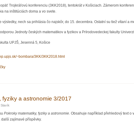
päť Trojkráľovú konferenciu (3KK2018), tentokrát v Košiciach. Zámerom konferenc
bia na inštitúciách doma a vo svete.
oje výsledky, nech sa prihlásia čo najskôr, do 15. decembra. Ostatní su tiež vítaní a m
odporou Jednoty českých matematikov a fyzikov a Prírodovedeckej fakulty Univerzit
akulta UPJŠ, Jesenná 5, Košice
/hep.upjs.sk/~bombara/3KK/3KK2018.html
očky
nferencia (3KK2018), stretnutie mladých českých a slovenských fyzikov
 fyziky a astronomie 3/2017
 Slavík
isu
Pokroky matematiky, fyziky a astronomie
. Obsahuje například přehledový text o
 další zajímavé příspěvky.