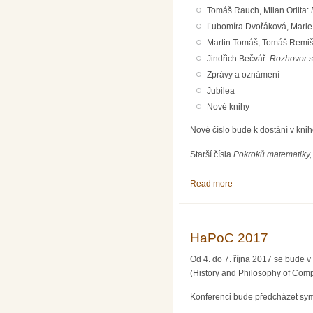
Tomáš Rauch, Milan Orlita:
Ľubomíra Dvořáková, Mari
Martin Tomáš, Tomáš Remi
Jindřich Bečvář:
Rozhovor s
Zprávy a oznámení
Jubilea
Nové knihy
Nové číslo bude k dostání v kni
Starší čísla
Pokroků matematiky, 
Read more
about Pokroky matema
HaPoC 2017
Od 4. do 7. října 2017 se bude v
(History and Philosophy of Comp
Konferenci bude předcházet symp