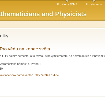
Skip to
Pro členy JČMF
Pro studenty
main
thematicians and Physicists
content
níky
: Pro vědu na konec světa
je tu i v dalším semestru a to rovnou s novým tématem, na novém místě a v novém f
, Staroměstské náměstí 4, Praha 1
:30
/www.facebook.com/events/1392774334178477/
ol. 4: Pro vědu na konec světa