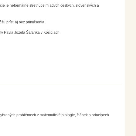
ie je neformálne stretnutie mladých českých, slovenských a
ôžu prísť aj bez prihlásenia.
y Pavla Jozefa Šafárika v Košiciach.
 vybraných problémech z matematické biologie, článek o principech