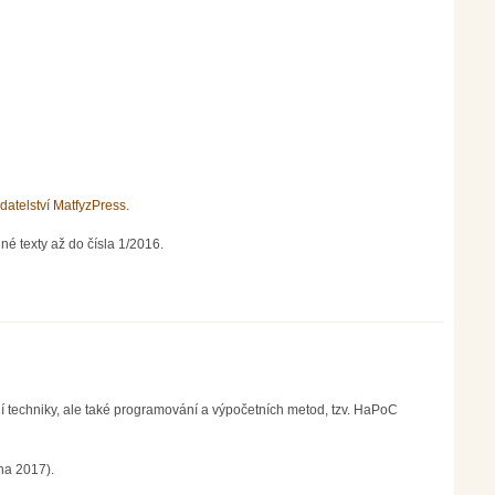
datelství MatfyzPress
.
né texty až do čísla 1/2016.
etní techniky, ale také programování a výpočetních metod, tzv. HaPoC
na 2017).