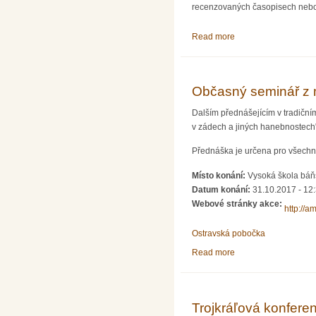
recenzovaných časopisech nebo r
Read more
about Soutěž o Cenu
Občasný seminář z 
Dalším přednášejícím v tradiční
v zádech a jiných hanebnostech"
Přednáška je určena pro všechny
Místo konání:
Vysoká škola báňs
Datum konání:
31.10.2017 - 12
Webové stránky akce:
http://a
Ostravská pobočka
Read more
about Občasný semin
Trojkráľová konfere