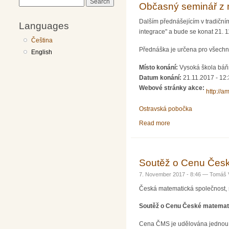
Search
Občasný seminář z 
Dalším přednášejícím v tradiční
Languages
integrace" a bude se konat 21. 
Čeština
Přednáška je určena pro všechny
English
Místo konání:
Vysoká škola báňs
Datum konání:
21.11.2017 - 12
Webové stránky akce:
http://a
Ostravská pobočka
Read more
about Občasný semin
Soutěž o Cenu Česk
7. November 2017 - 8:46 —
Tomáš 
Česká matematická společnost, 
Soutěž o Cenu České matemati
Cena ČMS je udělována jednou za 