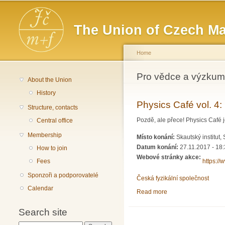
Main menu
The Union of Czech Ma
Home
You are here
Pro vědce a výzkum
About the Union
History
Physics Café vol. 4
Structure, contacts
Pozdě, ale přece! Physics Café 
Central office
Membership
Místo konání:
Skautský institut
Datum konání:
27.11.2017 - 18
How to join
Webové stránky akce:
https:/
Fees
Sponzoři a podporovatelé
Česká fyzikální společnost
Calendar
Read more
about Physics Café v
Search site