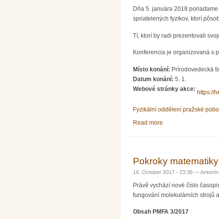
Dňa 5. januára 2018 poriadame o
spriatelených fyzikov, ktorí pôso
Tí, ktorí by radi prezentovali sv
Konferencia je organizovaná s p
Místo konání:
Prírodovedecká f
Datum konání:
5. 1.
Webové stránky akce:
https:/
Fyzikální oddělení pražské pob
Read more
about Trojkráľová ko
Pokroky matematiky,
16. October 2017 - 23:38 —
Antonín
Právě vychází nové číslo časop
fungování molekulárních strojů a
Obsah PMFA 3/2017