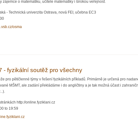
 zájemce o matematiku, učitele matematiky i širokou veřejnost.
ká - Technická univerzita Ostrava, nová FEI, učebna EC3
:30
m.vsb.cz/osma
ář z matematické analýzy (OSMA)
7 - fyzikální soutěž pro všechny
těže pro pětičlenné týmy v řešení fyzikálních příkladů. Primárně je určená pro nadan
vané MŠMT, ale zadání překládáme i do angličtiny a je tak možná účast i zahraničn
..).
tránkách http://online.fyziklani.cz
00
to
19:59
line.fyziklani.cz