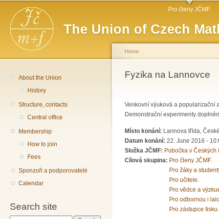
Main menu
Sk
Pro členy JČMF
ma
The Union of Czech Mat
co
Home
You are here
Fyzika na Lannovce
About the Union
History
Structure, contacts
Venkovní výuková a popularizační a
Demonstrační experimenty doplněné 
Central office
Místo konání:
Lannova třída, Česk
Membership
Datum konání:
22. June 2016 -
10:
How to join
Složka JČMF:
Pobočka v Českých 
Fees
Cílová skupina:
Pro členy JČMF.
Pro žáky a student
Sponzoři a podporovatelé
Pro učitele.
Calendar
Pro vědce a výzku
Pro odbornou i lai
Search site
Pro zástupce tisku.