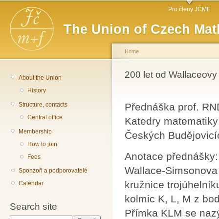
Main menu
Sk
Pro členy JČMF
ma
The Union of Czech Mat
co
Home
You are here
200 let od Wallaceovy
About the Union
History
Structure, contacts
Přednáška prof. RND
Central office
Katedry matematiky 
Membership
Českých Budějovicí
How to join
Anotace přednášky:
Fees
Wallace-Simsonova (
Sponzoři a podporovatelé
kružnice trojúhelník
Calendar
kolmic K, L, M z bod
Search site
Přímka KLM se naz