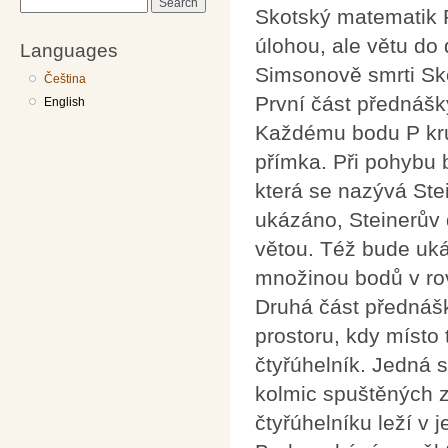
Search
Skotský matematik 
úlohou, ale větu do
Languages
Simsonově smrti Sk
Čeština
První část přednáš
English
Každému bodu P kru
přímka. Při pohybu 
která se nazývá Ste
ukázáno, Steinerův 
větou. Též bude uk
množinou bodů v rov
Druhá část přednáš
prostoru, kdy místo 
čtyřúhelník. Jedná 
kolmic spuštěných z
čtyřúhelníku leží v