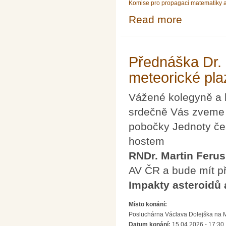
Komise pro propagaci matematiky a
Read more
about Mezinárod
Přednáška Dr. 
meteorické pl
Vážené kolegyně a 
srdečně Vás zveme n
pobočky Jednoty če
hostem
RNDr. Martin Ferus
AV ČR a bude mít p
Impakty asteroidů
Místo konání:
Posluchárna Václava Dolejška na Mat
Datum konání:
15.04.2026 - 17:30