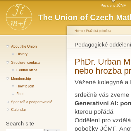
Main menu
Sk
Pro členy JČMF
ma
The Union of Czech Mat
co
Home
›
Pražská pobočka
You are here
Pedagogické oddělení
About the Union
History
PhDr. Urban Ma
Structure, contacts
nebo hrozba pr
Central office
Membership
Vážené kolegyně a 
How to join
srdečně vás zveme
Fees
Generativní AI: po
Sponzoři a podporovatelé
Calendar
kterou pořádá
Oddělení pro vzdělá
Search site
pobočky JČMF. Ano