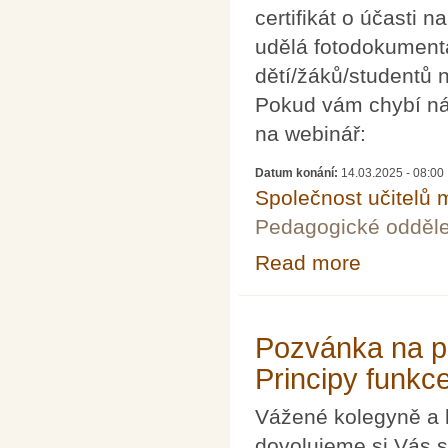
certifikát o účasti 
udělá fotodokumenta
dětí/žáků/studentů 
Pokud vám chybí nápa
na webinář:
Datum konání:
14.03.2025 - 08:00
Společnost učitelů 
Pedagogické odděle
Read more
about Oslavme 
Pozvánka na p
Principy funkc
Vážené kolegyně a 
dovolujeme si Vás s