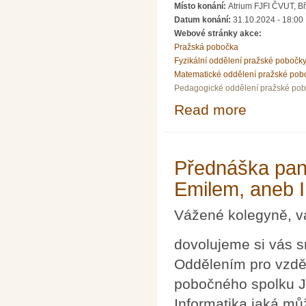
Místo konání:
Atrium FJFI ČVUT, B
Datum konání:
31.10.2024 - 18:00
Webové stránky akce:
Pražská pobočka
Fyzikální oddělení pražské pobočk
Matematické oddělení pražské pob
Pedagogické oddělení pražské po
Read more
about Přednášk
Přednáška pana
Emilem, aneb I
Vážené kolegyně, v
dovolujeme si vás 
Oddělením pro vzděl
pobočného spolku J
Informatika jaká můž