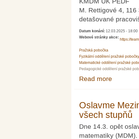
KMDM UK PEDF
M. Rettigové 4, 116
detašované pracoviš
Datum konání:
12.03.2025 - 18:00
Webové stránky akce:
https://te
Pražská pobočka
Fyzikální oddělení pražské pobočk
Matematické oddělení pražské pob
Pedagogické oddělení pražské po
Read more
about Dodatečn
Oslavme Mezin
všech stupňů
Dne 14.3. opět osl
matematiky (MDM). K