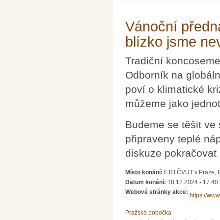
Vánoční předná
blízko jsme n
Tradiční koncoseme
Odborník na globáln
poví o klimatické kr
můžeme jako jednotl
Budeme se těšit ve 
připraveny teplé ná
diskuze pokračovat 
Místo konání:
FJFI ČVUT v Praze, 
Datum konání:
18.12.2024 - 17:40
Webové stránky akce:
https://ww
Pražská pobočka