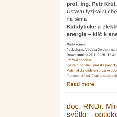
prof. Ing. Petr Krtil
Ústavu fyzikální c
na téma
Katalytické a elek
energie – klíč k ene
Místo konání:
Posluchárna Václava Dolejška na Mat
Datum konání:
26.11.2025 - 17:30
Pražská pobočka
Fyzikální oddělení pražské pobočk
Matematické oddělení pražské pob
Pedagogické oddělení pražské po
Read more
about Přednáška 
energetice 21. s
doc. RNDr. Mir
světlo – optic