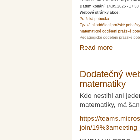
Posluchárna Václava Dolejška na Mat
Datum konání:
14.05.2025 - 17:30
Webové stránky akce:
Pražská pobočka
Fyzikální oddělení pražské pobočk
Matematické oddělení pražské pob
Pedagogické oddělení pražské po
Read more
about Přednáška
1934–54
Dodatečný web
matematiky
Kdo nestihl ani jed
matematiky, má šanc
https://teams.micro
join/19%3ameetin