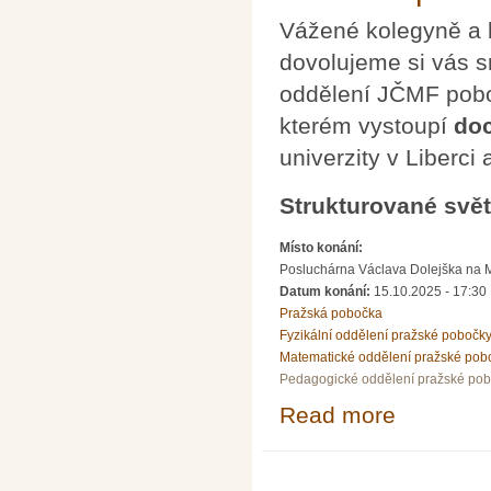
Vážené kolegyně a 
dovolujeme si vás s
oddělení JČMF pobo
kterém vystoupí
doc
univerzity v Liberc
Strukturované svět
Místo konání:
Posluchárna Václava Dolejška na Mat
Datum konání:
15.10.2025 - 17:30
Pražská pobočka
Fyzikální oddělení pražské pobočk
Matematické oddělení pražské pob
Pedagogické oddělení pražské po
Read more
about doc. RNDr