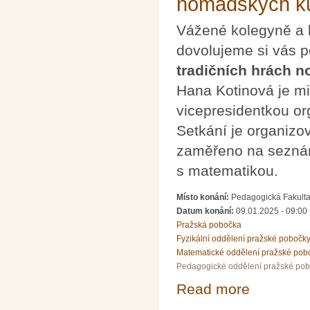
nomádských ku
Vážené kolegyně a 
dovolujeme si vás 
tradičních hrách 
Hana Kotinová je mi
vicepresidentkou o
Setkání je organiz
zaměřeno na seznám
s matematikou.
Místo konání:
Pedagogická Fakulta 
Datum konání:
09.01.2025 - 09:00
Pražská pobočka
Fyzikální oddělení pražské pobočk
Matematické oddělení pražské pob
Pedagogické oddělení pražské po
Read more
about Hana Koti