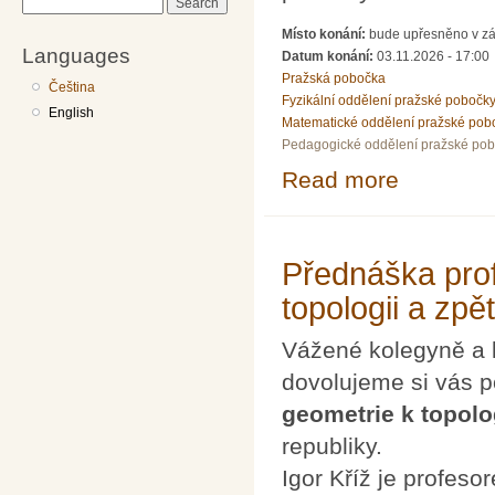
Search
Místo konání:
bude upřesněno v zá
Languages
Datum konání:
03.11.2026 - 17:00
Pražská pobočka
Čeština
Fyzikální oddělení pražské pobočk
English
Matematické oddělení pražské pob
Pedagogické oddělení pražské po
Read more
about PhDr. Urb
Přednáška prof
topologii a zpět
Vážené kolegyně a 
dovolujeme si vás 
geometrie k topolog
republiky.
Igor Kříž je profes