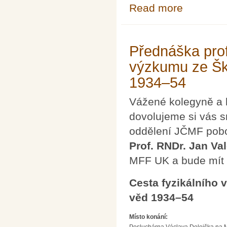
Read more
about Mgr. et I
Přednáška prof
výzkumu ze Šk
1934–54
Vážené kolegyně a 
dovolujeme si vás s
oddělení JČMF pobo
Prof. RNDr. Jan Val
MFF UK a bude mít 
Cesta fyzikálního
věd 1934–54
Místo konání: