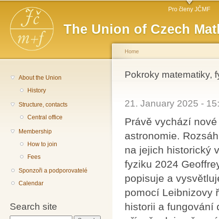
Main menu
Sk
Pro členy JČMF
ma
The Union of Czech Mat
co
Home
You are here
Pokroky matematiky, f
About the Union
History
21. January 2025 - 1
Structure, contacts
Central office
Právě vychází nové 
Membership
astronomie. Rozsáh
How to join
na jejich historický
Fees
fyziku 2024 Geoffre
Sponzoři a podporovatelé
popisuje a vysvětluje
Calendar
pomocí Leibnizovy ř
historii a fungován
Search site