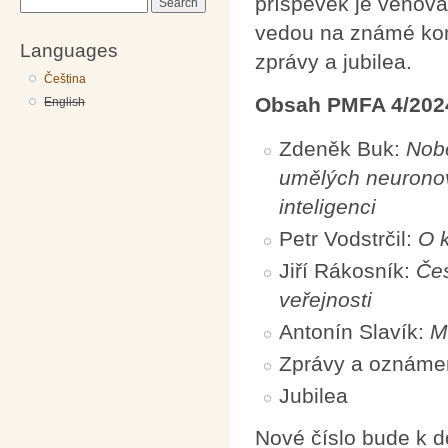
příspěvek je věnov
Search
vedou na známé komb
Languages
zprávy a jubilea.
Čeština
Obsah PMFA 4/202
English
Zdeněk Buk:
Nobe
umělých neuronov
inteligenci
Petr Vodstrčil:
O 
Jiří Rákosník:
Čes
veřejnosti
Antonín Slavík:
M
Zprávy a oznáme
Jubilea
Nové číslo bude k 