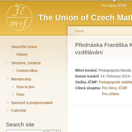
Main menu
Sk
Pro členy JČMF
ma
The Union of Czech Mat
co
Home
You are here
Přednáska Františka K
About the Union
vzdělávání
History
Structure, contacts
Místo konání:
Pedagogická fakulta 
Central office
Datum konání:
14. February 2014 -
Membership
Složka JČMF:
Pedagogické odděle
How to join
Cílová skupina:
Pro členy JČMF.
Pro učitele.
Fees
Sponzoři a podporovatelé
Calendar
Search site