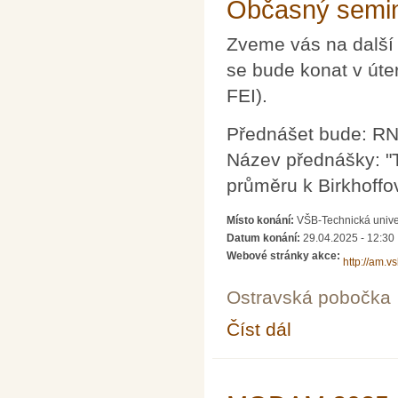
Občasný semin
Zveme vás na další
se bude konat v úte
FEI).
Přednášet bude: RND
Název přednášky: "
průměru k Birkhoffo
Místo konání:
VŠB-Technická unive
Datum konání:
29.04.2025 - 12:30
Webové stránky akce:
http://am.v
Ostravská pobočka
Číst dál
Občasný seminář z m