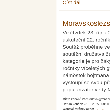
Číst dál
Přednášky pro řešitel
Moravskoslezs
Ve čtvrtek 23. říjn
uskuteční 22. ročn
Soutěž proběhne ve 
soutěžní družstva ž
kategorie je pro žák
ročníky víceletých 
náměstek hejtmana 
vystoupí se svou p
popularizátor vědy 
Místo konání:
Wichterlovo gymnáziu
Datum konání:
23.10.2025 - 08:00
Webové stránky akce: