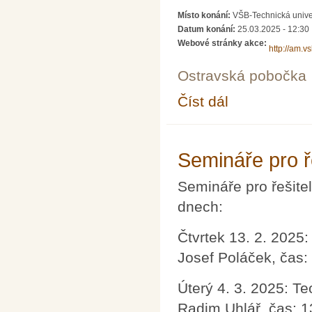
Místo konání:
VŠB-Technická unive
Datum konání:
25.03.2025 - 12:30
Webové stránky akce:
http://am.v
Ostravská pobočka
Číst dál
Občasný seminář z m
Semináře pro ř
Semináře pro řešite
dnech:
Čtvrtek 13. 2. 2025:
Josef Poláček, čas:
Úterý 4. 3. 2025: Te
Radim Uhlář, čas: 1