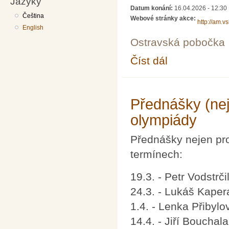
Jazyky
Datum konání:
16.04.2026 - 12:30
Čeština
Webové stránky akce:
http://am.v
English
Ostravská pobočka
Číst dál
Občasný seminář z m
Přednášky (nej
olympiády
Přednášky nejen pro
termínech:
19.3. - Petr Vodstrči
24.3. - Lukáš Kaper
1.4. - Lenka Přibylo
14.4. - Jiří Bouchal