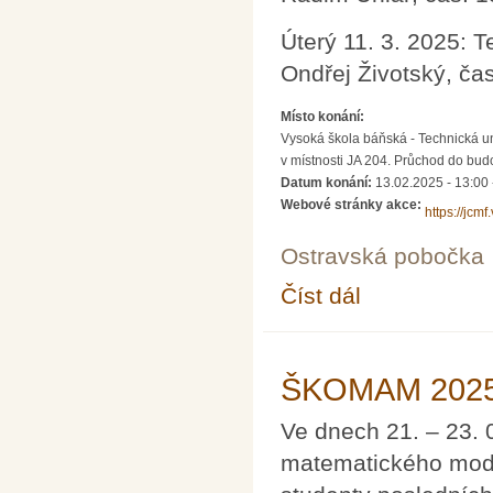
Úterý 11. 3. 2025: T
Ondřej Životský, ča
Místo konání:
Vysoká škola báňská - Technická un
v místnosti JA 204. Průchod do bud
Datum konání:
13.02.2025 - 13:00
Webové stránky akce:
https://jcmf
Ostravská pobočka
Číst dál
Semináře pro řešitele
ŠKOMAM 2025 
Ve dnech 21. – 23. 
matematického mode