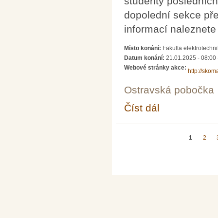
studenty posledních
dopolední sekce pře
informací naleznet
Místo konání:
Fakulta elektrotechn
Datum konání:
21.01.2025 - 08:00
Webové stránky akce:
http://skom
Ostravská pobočka
Číst dál
ŠKOMAM 2025 - Škol
Stránky
1
2