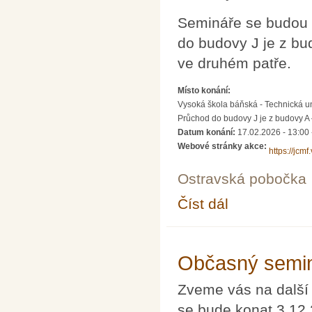
Semináře se budou 
do budovy J je z b
ve druhém patře.
Místo konání:
Vysoká škola báňská - Technická un
Průchod do budovy J je z budovy A
Datum konání:
17.02.2026 - 13:00
Webové stránky akce:
https://jcmf
Ostravská pobočka
Číst dál
Semináře pro řešitele
Občasný semin
Zveme vás na další
se bude konat 3.12