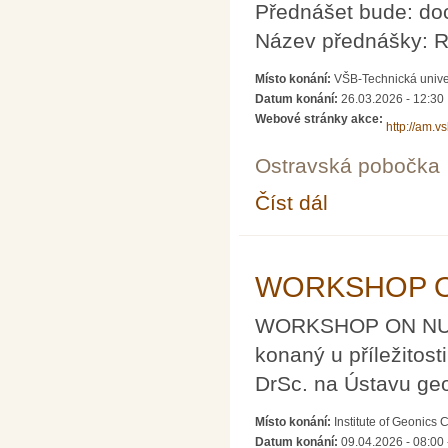
Přednášet bude: doc
Název přednášky: R
Místo konání:
VŠB-Technická unive
Datum konání:
26.03.2026 - 12:30
Webové stránky akce:
http://am.v
Ostravská pobočka
Číst dál
Občasný seminář z m
WORKSHOP O
WORKSHOP ON NUM
konaný u příležitost
DrSc. na Ústavu ge
Místo konání:
Institute of Geonics
Datum konání:
09.04.2026 - 08:00