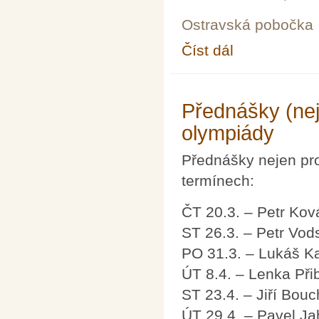
Ostravská pobočka
Číst dál
Občasný seminář z m
Přednášky (nej
olympiády
Přednášky nejen pro
termínech:
ČT 20.3. – Petr Kov
ST 26.3. – Petr Vods
PO 31.3. – Lukáš K
ÚT 8.4. – Lenka Při
ST 23.4. – Jiří Bouc
ÚT 29.4. – Pavel J