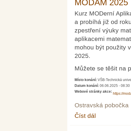
MODAM 2025
Kurz MODerní Aplika
a probíhá již od ro
zpestření výuky mat
aplikacemi matemati
mohou být použity v
2025.
Můžete se těšit na 
Místo konání:
VŠB-Technická univer
Datum konání:
06.06.2025 - 08:30
Webové stránky akce:
https://mo
Ostravská pobočka
Číst dál
MODAM 2025