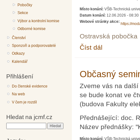
Pobočky
Místo konání:
VŠB-Technická univer
Sekce
Datum konání:
12.06.2026 - 08:30
Výbor a kontrolní komise
Webové stránky akce:
https://mo
Odborné komise
Ostravská pobočka
Členství
Sponzoři a podporovatelé
Číst dál
MODAM 2026
Odkazy
Kalendář
Občasný semin
Přihlášení
Zveme vás na další
Do členské evidence
se bude konat ve čt
Na web
V čem je rozdíl
(budova Fakulty ele
Hledat na jcmf.cz
Přednášející: doc. 
Název přednášky: "
Hledat
Místo konání:
VŠB-Technická unive