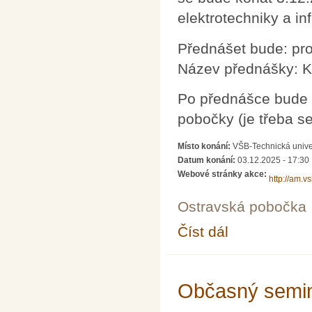
elektrotechniky a i
Přednášet bude: pr
Název přednášky: K
Po přednášce bude 
pobočky (je třeba se 
Místo konání:
VŠB-Technická unive
Datum konání:
03.12.2025 - 17:30
Webové stránky akce:
http://am.v
Ostravská pobočka
Číst dál
Občasný seminář z m
Občasný semin