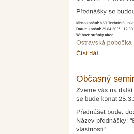
Přednášky se budou 
Místo konání:
VŠB-Technická univer
Datum konání:
29.04.2025 - 12:30
Webové stránky akce:
Ostravská pobočka
Číst dál
Přednášky (nejen) pro
Občasný semin
Zveme vás na další
se bude konat 25.3
Přednášet bude: do
Název přednášky: "
vlastnosti"