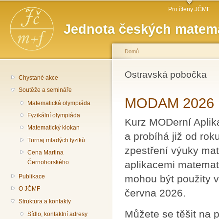
Hlavní menu
Př
Pro členy JČMF
hl
Jednota českých matema
o
Domů
Jste zde
Ostravská pobočka
Chystané akce
Soutěže a semináře
MODAM 2026
Matematická olympiáda
Fyzikální olympiáda
Kurz MODerní Aplika
Matematický klokan
a probíhá již od ro
Turnaj mladých fyziků
zpestření výuky mat
Cena Martina
aplikacemi matemati
Černohorského
mohou být použity v
Publikace
O JČMF
června 2026.
Struktura a kontakty
Můžete se těšit na 
Sídlo, kontaktní adresy