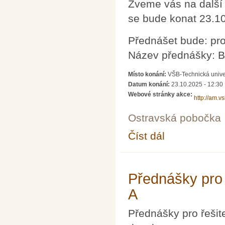
Zveme vás na další
se bude konat 23.1
Přednášet bude: pro
Název přednášky: B
Místo konání:
VŠB-Technická unive
Datum konání:
23.10.2025 - 12:30
Webové stránky akce:
http://am.v
Ostravská pobočka
Číst dál
Občasný seminář z m
Přednášky pro 
A
Přednášky pro řešit