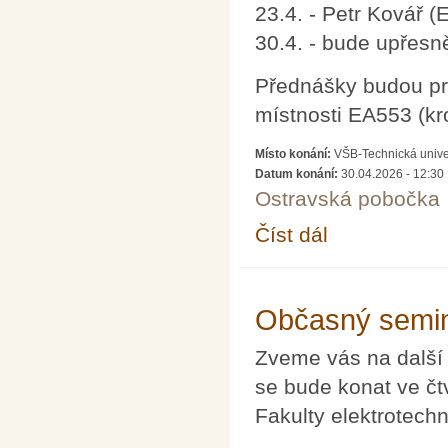
23.4. - Petr Kovář (
30.4. - bude upřesn
Přednášky budou pr
místnosti EA553 (kr
Místo konání:
VŠB-Technická univer
Datum konání:
30.04.2026 - 12:30
Ostravská pobočka
Číst dál
Přednášky (nejen) pro
Občasný semin
Zveme vás na další
se bude konat ve čt
Fakulty elektrotech