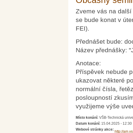
Občasný semin
Zveme vás na další
se bude konat v úte
FEI).
Přednášet bude: doc
Název přednášky: "
Anotace:
Příspěvek nebude př
ukazovat některé po
normální čísla, řet
posloupností zkusíme
využijeme výše uve
Místo konání:
VŠB-Technická unive
Datum konání:
15.04.2025 - 12:30
Webové stránky akce:
http://am.v