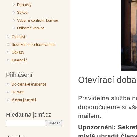
Pobočky
Sekce
Výbor a kontrolní komise
Odborné komise
Členství
Sponzoři a podporovatelé
Odkazy
Kalendář
Přihlášení
Otevírací doba
Do členské evidence
Na web
Pravidelná služba na
V čem je rozdíl
doporučujeme si vša
Hledat na jcmf.cz
mailem.
Hledat
Upozornění: Sekre
místě uhradit člen