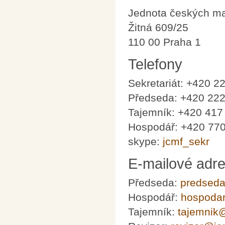
Jednota českých ma
Žitná 609/25
110 00 Praha 1
Telefony
Sekretariát: +420 2
Předseda: +420 222
Tajemník: +420 417
Hospodář: +420 77
skype:
jcmf_sekr
E-mailové adr
Předseda:
predsed
Hospodář:
hospoda
Tajemník:
tajemnik