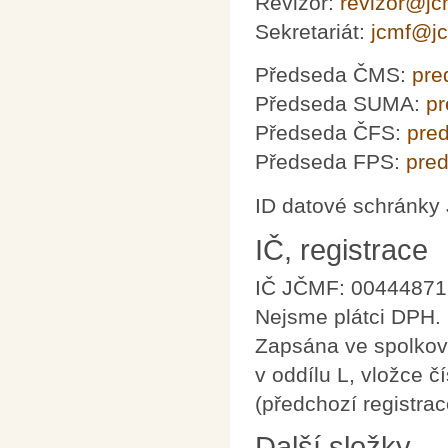
Revizor:
revizor@jc
Sekretariát:
jcmf@jc
Předseda ČMS:
pre
Předseda SUMA:
p
Předseda ČFS:
pre
Předseda FPS:
pre
ID datové schránky
IČ, registrace
IČ JČMF: 00444871
Nejsme plátci DPH.
Zapsána ve spolkov
v oddílu L, vložce č
(předchozí registra
Další složky