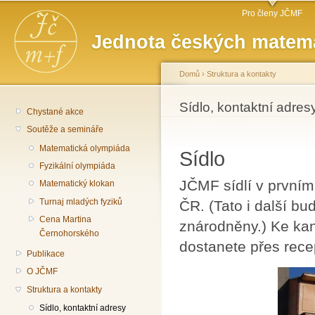
Hlavní menu
Př
Pro členy JČMF
hl
Jednota českých matema
o
Domů
›
Struktura a kontakty
Jste zde
Sídlo, kontaktní adres
Chystané akce
Soutěže a semináře
Matematická olympiáda
Sídlo
Fyzikální olympiáda
JČMF sídlí v první
Matematický klokan
Turnaj mladých fyziků
ČR. (Tato i další b
Cena Martina
znárodněny.) Ke ka
Černohorského
dostanete přes rece
Publikace
O JČMF
Struktura a kontakty
Sídlo, kontaktní adresy