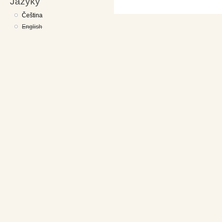
Jazyky
Čeština
English