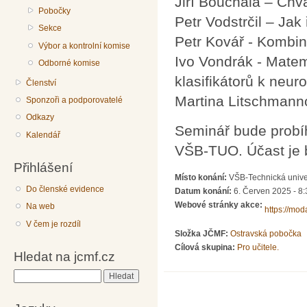
Jiří Bouchala – Chv
Pobočky
Petr Vodstrčil – Jak
Sekce
Petr Kovář - Kombin
Výbor a kontrolní komise
Ivo Vondrák - Matem
Odborné komise
klasifikátorů k neu
Členství
Martina Litschmann
Sponzoři a podporovatelé
Odkazy
Seminář bude probíh
Kalendář
VŠB-TUO. Účast je 
Přihlášení
Místo konání:
VŠB-Technická univer
Do členské evidence
Datum konání:
6. Červen 2025 - 8:
Webové stránky akce:
Na web
https://mo
V čem je rozdíl
Složka JČMF:
Ostravská pobočka
Cílová skupina:
Pro učitele.
Hledat na jcmf.cz
Hledat