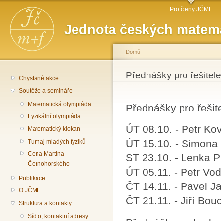
Hlavní menu
Př
Pro členy JČMF
hl
Jednota českých matema
o
Domů
Jste zde
Přednášky pro řešitel
Chystané akce
Soutěže a semináře
Matematická olympiáda
Přednášky pro řešit
Fyzikální olympiáda
ÚT 08.10. - Petr Kov
Matematický klokan
ÚT 15.10. - Simona 
Turnaj mladých fyziků
Cena Martina
ST 23.10. - Lenka Př
Černohorského
ÚT 05.11. - Petr Vods
Publikace
ČT 14.11. - Pavel Ja
O JČMF
ČT 21.11. - Jiří Bouc
Struktura a kontakty
Sídlo, kontaktní adresy