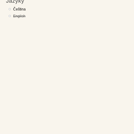
Jazyky
Čeština
English