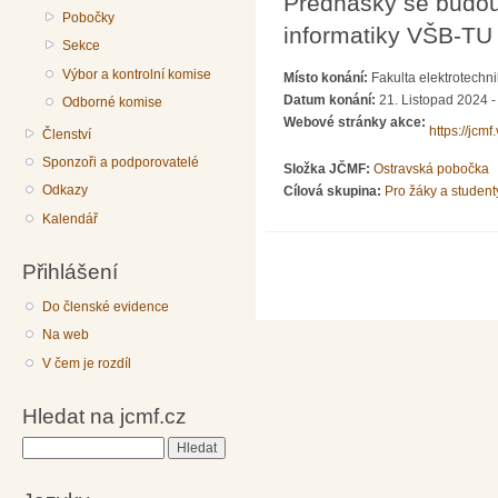
Přednášky se budou 
Pobočky
informatiky VŠB-TU 
Sekce
Výbor a kontrolní komise
Místo konání:
Fakulta elektrotechn
Datum konání:
21. Listopad 2024 -
Odborné komise
Webové stránky akce:
https://jcmf
Členství
Sponzoři a podporovatelé
Složka JČMF:
Ostravská pobočka
Odkazy
Cílová skupina:
Pro žáky a student
Kalendář
Přihlášení
Do členské evidence
Na web
V čem je rozdíl
Hledat na jcmf.cz
Hledat