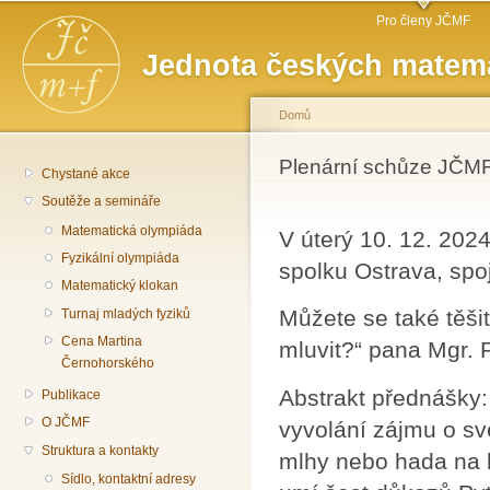
Hlavní menu
Př
Pro členy JČMF
hl
Jednota českých matema
o
Domů
Jste zde
Plenární schůze JČMF
Chystané akce
Soutěže a semináře
Matematická olympiáda
V úterý 10. 12. 20
Fyzikální olympiáda
spolku Ostrava, sp
Matematický klokan
Můžete se také těši
Turnaj mladých fyziků
Cena Martina
mluvit?“ pana Mgr. P
Černohorského
Abstrakt přednášky:
Publikace
O JČMF
vyvolání zájmu o sv
Struktura a kontakty
mlhy nebo hada na 
Sídlo, kontaktní adresy