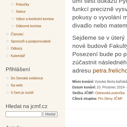
umí šest důkazů Py
Pobočky
funkcí precizně vys
Sekce
pokusy o vyvolání m
Výbor a kontrolní komise
divadlo nebo matema
Odborné komise
Členství
Sejdeme se v úterý
Sponzoři a podporovatelé
nové budově Fakulty
Odkazy
Posezení bude po p
Kalendář
zúčastnit následnéh
Přihlášení
adresu
petra.frelic
Do členské evidence
Místo konání:
Vysoká škola báňská 
Na web
Datum konání:
10. Prosinec 2024 -
V čem je rozdíl
Složka JČMF:
Ostravská pobočka
Cílová skupina:
Pro členy JČMF.
Hledat na jcmf.cz
Hledat