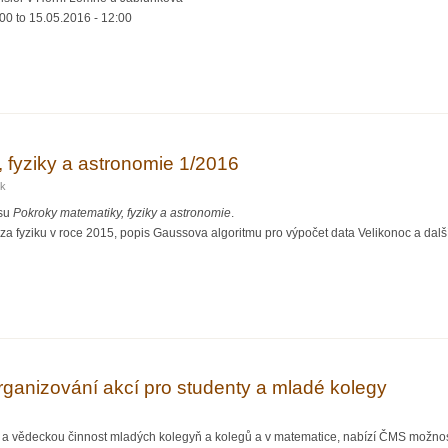
:00
to
15.05.2016 - 12:00
ikální výlet
 fyziky a astronomie 1/2016
ík
isu
Pokroky matematiky, fyziky a astronomie
.
za fyziku v roce 2015, popis Gaussova algoritmu pro výpočet data Velikonoc a další
tiky, fyziky a astronomie 1/2016
ganizování akcí pro studenty a mladé kolegy
 a vědeckou činnost mladých kolegyň a kolegů a v matematice, nabízí ČMS možnost