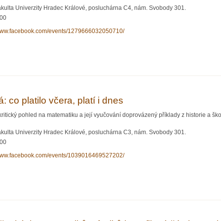
akulta Univerzity Hradec Králové, posluchárna C4, nám. Svobody 301.
:00
/www.facebook.com/events/1279666032050710/
dry matematiky na Pedagogických dnech
 co platilo včera, platí i dnes
 kritický pohled na matematiku a její vyučování doprovázený příklady z historie a šk
akulta Univerzity Hradec Králové, posluchárna C3, nám. Svobody 301.
:00
/www.facebook.com/events/1039016469527202/
ásná: co platilo včera, platí i dnes