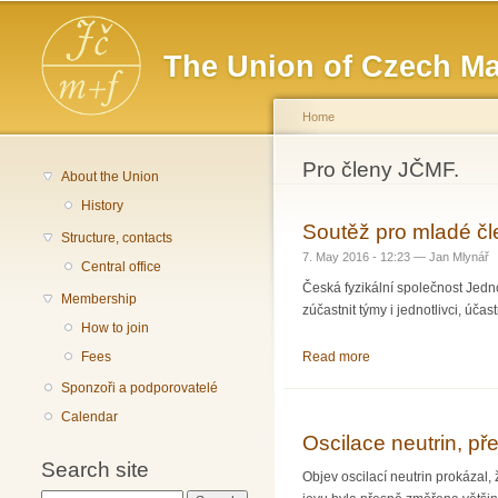
Main menu
The Union of Czech Ma
Home
You are here
Pro členy JČMF.
About the Union
History
Soutěž pro mladé čl
Structure, contacts
7. May 2016 - 12:23 —
Jan Mlynář
Central office
Česká fyzikální společnost Jedn
Membership
zúčastnit týmy i jednotlivci, úč
How to join
Read more
about Soutěž pro mla
Fees
Sponzoři a podporovatelé
Calendar
Oscilace neutrin, p
Search site
Objev oscilací neutrin prokázal