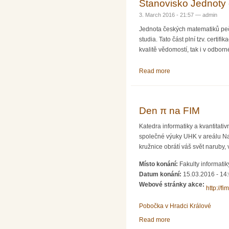
Stanovisko Jednoty 
3. March 2016 - 21:57 —
admin
Jednota českých matematiků pečl
studia. Tato část plní tzv. certi
kvalitě vědomostí, tak i v odbor
Read more
about Stanovisko Jed
Den π na FIM
Katedra informatiky a kvantitat
společné výuky UHK v areálu Na
kružnice obrátí váš svět naruby
Místo konání:
Fakulty informat
Datum konání:
15.03.2016 - 14
Webové stránky akce:
http://fi
Pobočka v Hradci Králové
Read more
about Den π na FIM