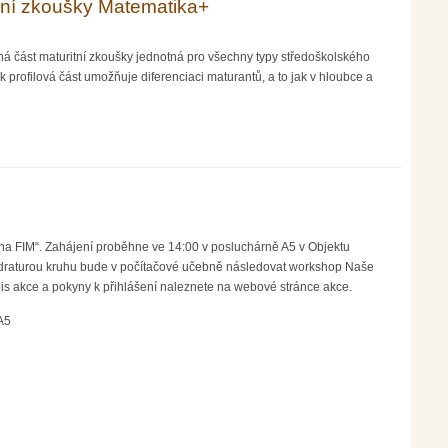
itní zkoušky Matematika+
ná část maturitní zkoušky jednotná pro všechny typy středoškolského
pak profilová část umožňuje diferenciaci maturantů, a to jak v hloubce a
 na FIM“. Zahájení proběhne ve 14:00 v posluchárně A5 v Objektu
adraturou kruhu bude v počítačové učebně následovat workshop Naše
pis akce a pokyny k přihlášení naleznete na webové stránce akce.
A5