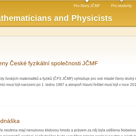
Skip to
Pro členy JČMF
Pro studenty
main
thematicians and Physicists
content
eny České fyzikální společnosti JČMF
oty českých matematiků a fyziků (ČFS JČMF) vyhlašuje pro své mladé členy druhý 
astníci musí být narozeni po 1. lednu 1987 a alespoň hlavní řešitel musí být v roce 
dé členy České fyzikální společnosti JČMF
řednáška
, že neutrina mají nenulovou klidovou hmotu a právem za něj byla udělena Nobelov