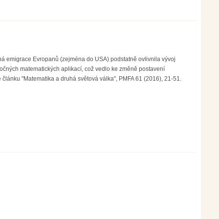
cená emigrace Evropanů (zejména do USA) podstatně ovlivnila vývoj
áročných matematických aplikací, což vedlo ke změně postavení
e článku "Matematika a druhá světová válka", PMFA 61 (2016), 21-51.