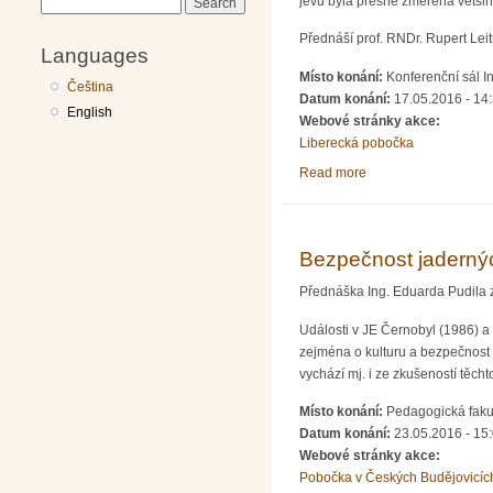
jevu byla přesně změřena většin
Search
Přednáší prof. RNDr. Rupert Leit
Languages
Místo konání:
Konferenční sál I
Čeština
Datum konání:
17.05.2016 - 14
English
Webové stránky akce:
Liberecká pobočka
Read more
about Oscilace neutr
Bezpečnost jadernýc
Přednáška Ing. Eduarda Pudila 
Události v JE Černobyl (1986) 
zejména o kulturu a bezpečnost 
vychází mj. i ze zkušeností těch
Místo konání:
Pedagogická fakul
Datum konání:
23.05.2016 - 15
Webové stránky akce:
Pobočka v Českých Budějovicíc