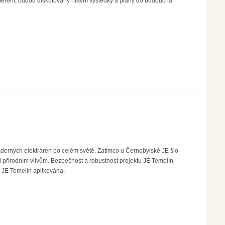
 měření, budou diskutovány hlavní výsledky a plány do budoucna.
derných elektráren po celém světě. Zatímco u Černobylské JE šlo
i přírodním vlivům. Bezpečnost a robustnost projektu JE Temelín
na JE Temelín aplikována.