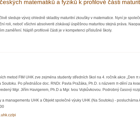
českých matematiků a fyziků k profilové části matur
ivě sleduje vývoj ohledně skladby maturitní zkoušky v matematice. Nyní je společ
fikační roli, neboť všichni absolventi získávají úspěšnou maturitou stejná práva. Nao
ném zaměření. Náplň profilové části je v kompetenci příslušné školy.
noty českých matematiků a fyziků k profilové části maturitní zkoušky Matematika+
ivních metod FIM UHK zve zejména studenty středních škol na 4. ročník akce „Den π
 Soutoku. Po přednášce doc. RNDr. Pavla Pražáka, Ph.D. s názvem π-dění za kv
, vedený Mgr. Jiřím Havigerem, Ph.D a Mgr. Ivou Vojkůvkovou. Podrobný časový roz
iky a managementu UHK a Objekt společné výuky UHK (Na Soutoku) - posluchárna 
:00
m.uhk.cz/pi