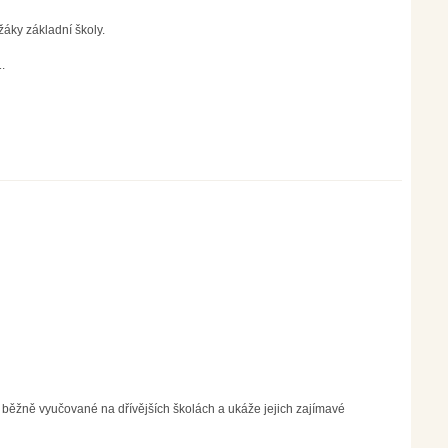
áky základní školy.
.
ěžně vyučované na dřívějších školách a ukáže jejich zajímavé