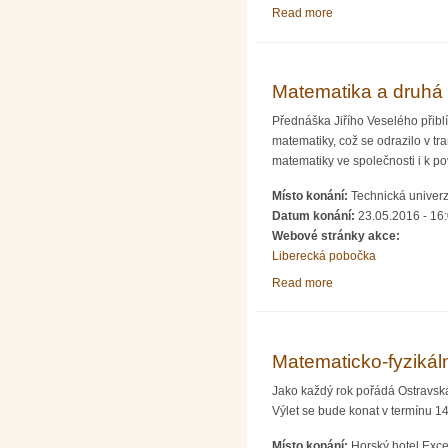
Read more
about Bezpečnost ja
Matematika a druhá 
Přednáška Jiřího Veselého přibl
matematiky, což se odrazilo v t
matematiky ve společnosti i k p
Místo konání:
Technická univerz
Datum konání:
23.05.2016 - 16
Webové stránky akce:
Liberecká pobočka
Read more
about Matematika a 
Matematicko-fyzikáln
Jako každý rok pořádá Ostravská
Výlet se bude konat v termínu 1
Místo konání:
Horský hotel Exc