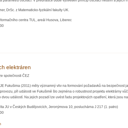
a parametrů oscilací. V přednášce bude vysvětlen princip oscilací neutrin a jejich
ner, DrSc. z Matematicko-fyzikální fakulty UK.
nformačního centra TUL, areál Husova, Liberec
:30
in, přednáška
h elektráren
ze společnosti ČEZ
a JE Fukušima (2011) měly významný vliv na formování požadavků na bezpečnost ja
provozu, při události ve Fukušimě šlo zejména o robustnost projektu elektrárny vůč
to dvou událostí. Na jejich pozadí lze uvést řadu projektových opatření, která jsou 
ta JU v Českých Budějovicích, Jeronýmova 10, posluchárna J 217 (1. patro)
:00
h