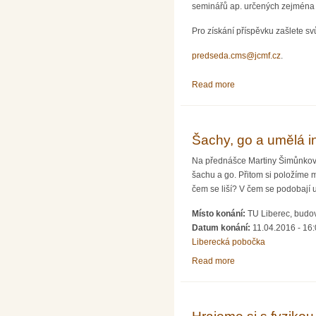
seminářů ap. určených zejména 
Pro získání příspěvku zašlete s
predseda.cms@jcmf.cz
.
Read more
about ČMS opět podpo
Šachy, go a umělá in
Na přednášce Martiny Šimůnkové 
šachu a go. Přitom si položíme 
čem se liší? V čem se podobají u
Místo konání:
TU Liberec, budo
Datum konání:
11.04.2016 - 16
Liberecká pobočka
Read more
about Šachy, go a um