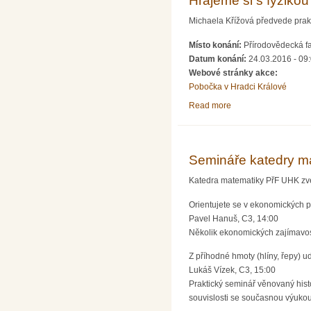
Hrajeme si s fyziko
Michaela Křížová předvede prakt
Místo konání:
Přírodovědecká fa
Datum konání:
24.03.2016 - 09
Webové stránky akce:
Pobočka v Hradci Králové
Read more
about Hrajeme si s f
Semináře katedry m
Katedra matematiky PřF UHK zve
Orientujete se v ekonomických
Pavel Hanuš, C3, 14:00
Několik ekonomických zajímavost
Z příhodné hmoty (hlíny, řepy) 
Lukáš Vízek, C3, 15:00
Praktický seminář věnovaný his
souvislosti se současnou výuko