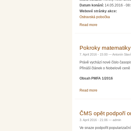
Datum konání:
14.05.2016 - 08
Webové stránky akce:
Ostravská pobočka
Read more
about Matematicko-fyz
Pokroky matematiky,
7. April 2016 - 15:00 —
Antonín Slav
Právě vychází nové číslo časop
Přináší článek o Nobelově ceně 
Obsah PMFA 1/2016
Read more
about Pokroky matema
ČMS opět podpoří or
3. April 2016 - 21:06 —
admin
Ve snaze podpořit popularizační