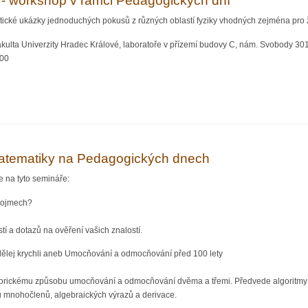
u - workshop v rámci Pedagogických dní
ické ukázky jednoduchých pokusů z různých oblastí fyziky vhodných zejména pro ž
kulta Univerzity Hradec Králové, laboratoře v přízemí budovy C, nám. Svobody 301
:00
yzikou - workshop v rámci Pedagogických dní
atematiky na Pedagogických dnech
 na tyto semináře:
 pojmech?
í a dotazů na ověření vašich znalostí.
udělej krychli aneb Umocňování a odmocňování před 100 lety
torickému způsobu umocňování a odmocňování dvěma a třemi. Předvede algoritmy b
u mnohočlenů, algebraických výrazů a derivace.