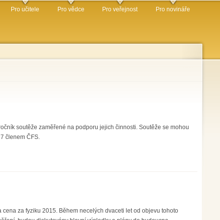
Pro učitele
Pro vědce
Pro veřejnost
Pro novináře
ročník soutěže zaměřené na podporu jejich činnosti. Soutěže se mohou
2017 členem ČFS.
a cena za fyziku 2015. Během necelých dvaceti let od objevu tohoto