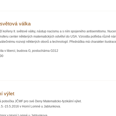
derných elektráren
světová válka
íží kořeny II. světové války, nástup nacismu a s ním spojeného antisemitismu. Nu
ransferu center některých matematických odvětví do USA. Vzrostla potřeba různě n
oválečnému rozvoji některých oborů a technologií. Přednáška má charakter ilustrac
ita v liberci, budova G, posluchárna G312
:00
druhá světová válka
í výlet
 pobočka JČMF pro své členy Matematicko-fyzikální výlet.
4.5.-15.5.2016 v Horní Lomné u Jablunkova.
elsior v Horní Lomné u Jablunkova