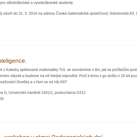
pro středoškolské a vysokoškolské studenty.
vůj návrh do 31. 5. 2016 na adresu Česká matematická společnost, Sokolovská 83,
ří organizování akcí pro studenty a mladé kolegy
teligence.
z Katedry aplikované matematiky TUL se seznámíme s tím, jak se počítačům podařil
mnoho otázek a budeme na ně hledat odpovědi. Proč k tomu v go došlo o 20 let poz
važování člověka a v čem se od něj liší?
va G, Univerzitní náměstí 1401/1, posluchárna G312
:00
ělá inteligence.