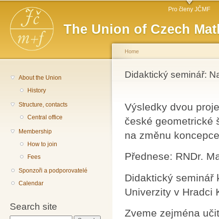
Main menu
Sk
Pro členy JČMF
ma
The Union of Czech Mat
co
Home
You are here
Didaktický seminář: 
About the Union
History
Structure, contacts
Výsledky dvou proje
Central office
české geometrické š
Membership
na změnu koncepce 
How to join
Přednese: RNDr. Ma
Fees
Sponzoři a podporovatelé
Didaktický seminář 
Calendar
Univerzity v Hradci
Search site
Zveme zejména učite