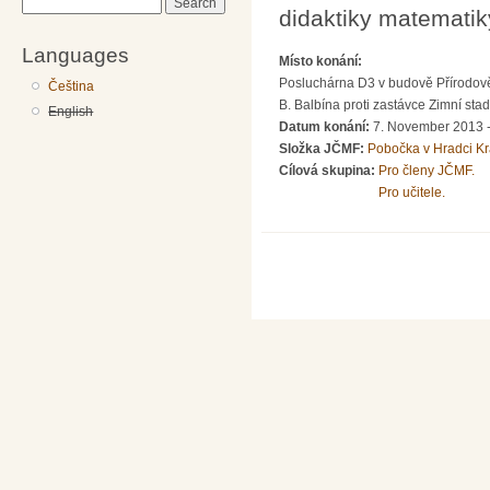
Search
didaktiky matematiky
Languages
Místo konání:
Posluchárna D3 v budově Přírodov
Čeština
B. Balbína proti zastávce Zimní sta
English
Datum konání:
7. November 2013 
Složka JČMF:
Pobočka v Hradci Kr
Cílová skupina:
Pro členy JČMF.
Pro učitele.