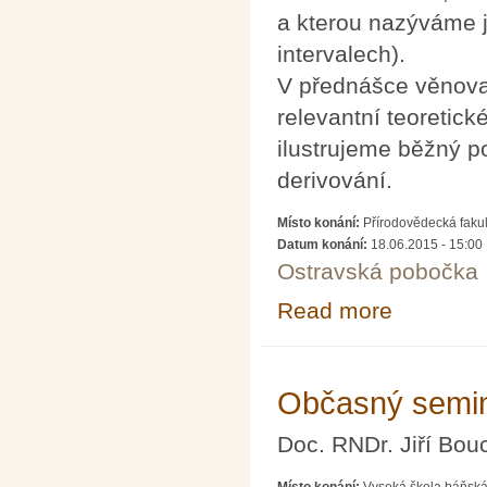
a kterou nazýváme j
intervalech).
V přednášce věnov
relevantní teoretic
ilustrujeme běžný p
derivování.
Místo konání:
Přírodovědecká fakult
Datum konání:
18.06.2015 - 15:00
Ostravská pobočka
Read more
about O monoton
Občasný semin
Doc. RNDr. Jiří Bouc
Místo konání:
Vysoká škola báňská 