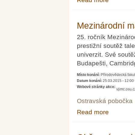
Mezinárodní ma
25. ročník Mezináro
prestižní soutěž ta
univerzit. Své soutě
Budapešti, Cambrid
Místo konání:
Přírodovědecká fakul
Datum konání:
25.03.2015 - 12:00
Webové stránky akce:
vjimc.osu.c
Ostravská pobočka
Read more
about Mezinárod