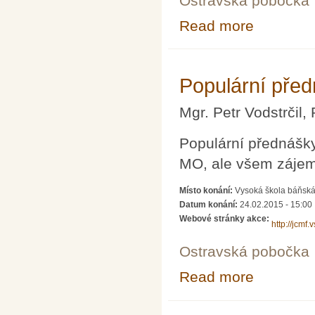
Ostravská pobočka
Read more
about Populárn
Populární pře
Mgr. Petr Vodstrčil,
Populární přednášky
MO, ale všem záje
Místo konání:
Vysoká škola báňská 
Datum konání:
24.02.2015 - 15:00
Webové stránky akce:
http://jcmf.
Ostravská pobočka
Read more
about Populárn