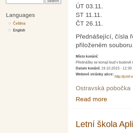
Search
ÚT 03.11.
ST 11.11.
Languages
ČT 26.11.
Čeština
English
Přednášející, čísla
přiloženém souboru
Místo konání:
Přednášky se konají buď v budově n
Datum konání:
19.10.2015 - 12:30
Webové stránky akce:
http://jcmf.
Ostravská pobočka
Read more
about Seminář p
Letní škola Ap