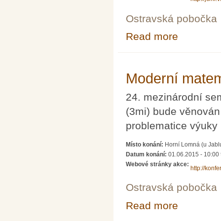
Ostravská pobočka
Read more
about Populárn
Moderní matem
24. mezinárodní se
(3mi) bude věnován
problematice výuky
Místo konání:
Horní Lomná (u Jabl
Datum konání:
01.06.2015 - 10:00
Webové stránky akce:
http://konf
Ostravská pobočka
Read more
about Moderní m