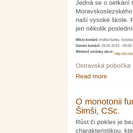
Jedná se o setkání t
Moravskoslezského kr
naší vysoké škole. 
jen několik poslední
Místo konání:
Institut fyziky, Vyso
Datum konání:
28.05.2015 - 09:00
Webové stránky akce:
http://af.vs
Ostravská pobočka
Read more
about Letní ško
O monotonii fu
Šimši, CSc.
Růst či pokles je b
charakteristikou, k