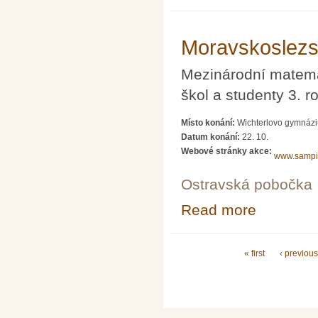
Moravskoslezs
Mezinárodní matemat
škol a studenty 3. r
Místo konání:
Wichterlovo gymnázi
Datum konání:
22. 10.
Webové stránky akce:
www.sampi
Ostravská pobočka
Read more
about Moravsko
Pages
« first
‹ previou