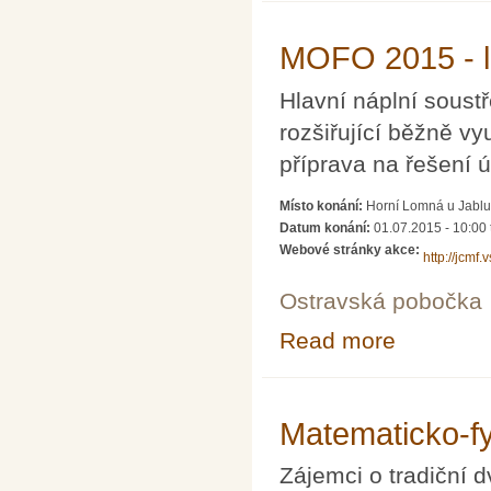
MOFO 2015 - le
Hlavní náplní soust
rozšiřující běžně vy
příprava na řešení 
Místo konání:
Horní Lomná u Jabl
Datum konání:
01.07.2015 - 10:00
Webové stránky akce:
http://jcmf
Ostravská pobočka
Read more
about MOFO 2015
Matematicko-fyz
Zájemci o tradiční 