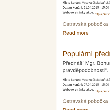
Místo konání:
Vysoká škola báňská 
Datum konání:
21.04.2015 - 15:00
Webové stránky akce:
http://jcmf.
Ostravská pobočka
Read more
about Populárn
Populární pře
Přednáší Mgr. Bohu
pravděpodobnosti".
Místo konání:
Vysoká škola báňská 
Datum konání:
07.04.2015 - 15:00
Webové stránky akce:
http://jcmf.
Ostravská pobočka
Read more
about Populárn