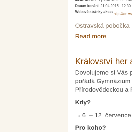
Datum konání:
21.04.2015 - 12:30
Webové stránky akce:
http://am.v
Ostravská pobočka
Read more
about Občasný 
Království her
Dovolujeme si Vás p
pořádá Gymnázium M
Přírodovědeckou a P
Kdy?
6. – 12. červenc
Pro koho?