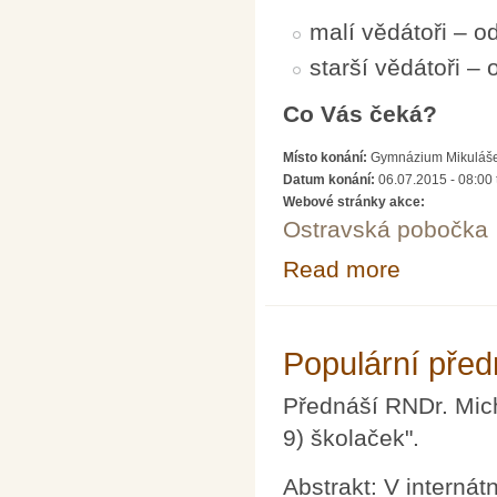
malí vědátoři – od
starší vědátoři – 
Co Vás čeká?
Místo konání:
Gymnázium Mikuláše K
Datum konání:
06.07.2015 - 08:00
Webové stránky akce:
Ostravská pobočka
Read more
about Královstv
Populární pře
Přednáší RNDr. Mic
9) školaček".
Abstrakt: V internát