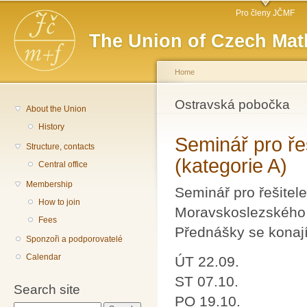
Main menu
Sk
Pro členy JČMF
ma
The Union of Czech Mat
co
Home
You are here
Ostravská pobočka
About the Union
History
Seminář pro ře
Structure, contacts
(kategorie A)
Central office
Membership
Seminář pro řešitel
How to join
Moravskoslezského 
Fees
Přednášky se konají
Sponzoři a podporovatelé
Calendar
ÚT 22.09.
ST 07.10.
Search site
PO 19.10.