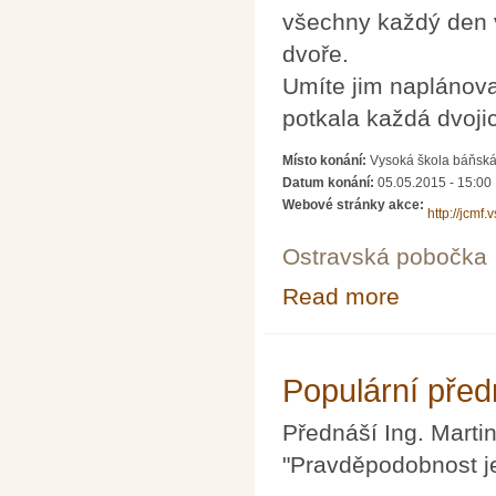
všechny každý den v
dvoře.
Umíte jim naplánov
potkala každá dvojic
Místo konání:
Vysoká škola báňská 
Datum konání:
05.05.2015 - 15:00
Webové stránky akce:
http://jcmf.
Ostravská pobočka
Read more
about Populárn
Populární pře
Přednáší Ing. Marti
"Pravděpodobnost j