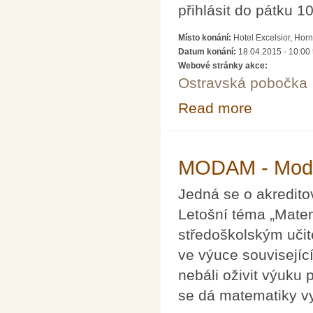
přihlásit do pátku 1
Místo konání:
Hotel Excelsior, Hor
Datum konání:
18.04.2015 - 10:00
Webové stránky akce:
Ostravská pobočka
Read more
about Matematick
MODAM - Moder
Jedná se o akredit
Letošní téma „Matem
středoškolským uči
ve výuce souvisejíc
nebáli oživit výuku
se dá matematiky vy