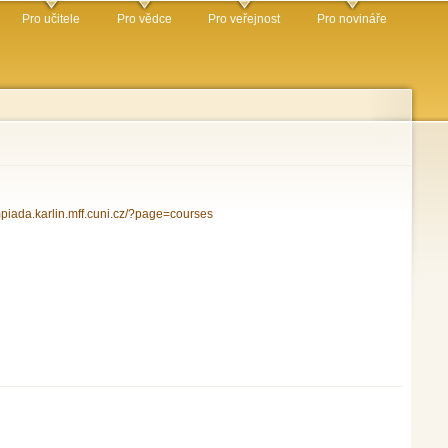
Pro učitele
Pro vědce
Pro veřejnost
Pro novináře
ympiada.karlin.mff.cuni.cz/?page=courses