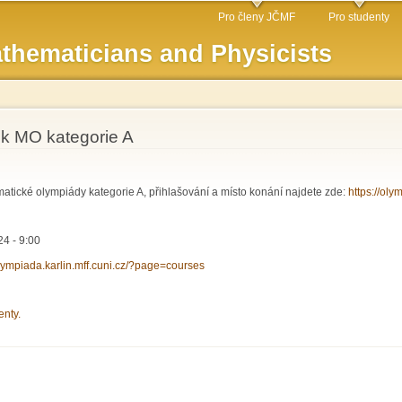
Skip to
Pro členy JČMF
Pro studenty
main
thematicians and Physicists
content
k MO kategorie A
tické olympiády kategorie A, přihlašování a místo konání najdete zde:
https://ol
4 - 9:00
olympiada.karlin.mff.cuni.cz/?page=courses
enty.