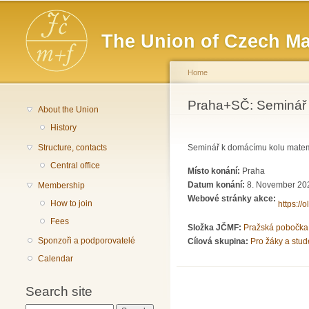
Main menu
The Union of Czech Ma
Home
You are here
Praha+SČ: Seminář 
About the Union
History
Structure, contacts
Seminář k domácímu kolu matema
Central office
Místo konání:
Praha
Datum konání:
8. November 202
Membership
Webové stránky akce:
How to join
https://
Fees
Složka JČMF:
Pražská pobočka
Sponzoři a podporovatelé
Cílová skupina:
Pro žáky a stud
Calendar
Search site