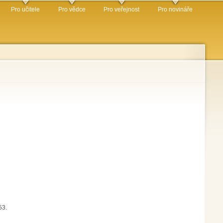
Pro učitele
Pro vědce
Pro veřejnost
Pro novináře
53.