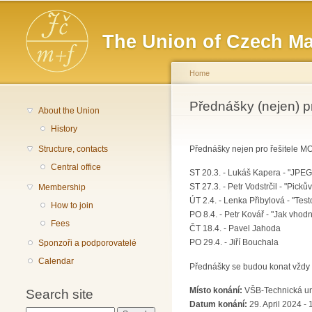
Main menu
The Union of Czech Ma
Home
You are here
Přednášky (nejen) p
About the Union
History
Structure, contacts
Přednášky nejen pro řešitele MO
Central office
ST 20.3. - Lukáš Kapera - "JPE
ST 27.3. - Petr Vodstrčil - "Picků
Membership
ÚT 2.4. - Lenka Přibylová - "Tes
How to join
PO 8.4. - Petr Kovář - "Jak vho
Fees
ČT 18.4. - Pavel Jahoda
PO 29.4. - Jiří Bouchala
Sponzoři a podporovatelé
Calendar
Přednášky se budou konat vždy o
Místo konání:
VŠB-Technická uni
Search site
Datum konání:
29. April 2024 - 