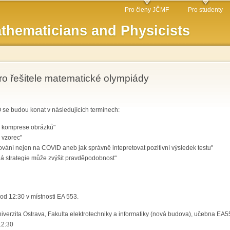
Skip to
Pro členy JČMF
Pro studenty
main
thematicians and Physicists
content
ro řešitele matematické olympiády
 se budou konat v následujících termínech:
G komprese obrázků"
v vzorec"
tování nejen na COVID aneb jak správně intepretovat pozitivní výsledek testu"
dná strategie může zvýšit pravděpodobnost"
d 12:30 v místnosti EA 553.
verzita Ostrava, Fakulta elektrotechniky a informatiky (nová budova), učebna EA5
12:30