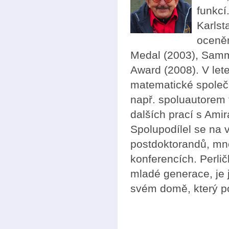
funkcí
Karlst
oceněn
Medal (2003), Samm
Award (2008). V le
matematické společ
např. spoluautorem 
dalších prací s Ami
Spolupodílel se na 
postdoktorandů, mno
konferencích. Perlič
mladé generace, je 
svém domě, který pos