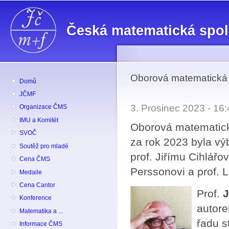
Př
hl
Česká matematická spo
o
Oborová matematická
Domů
JČMF
3. Prosinec 2023 - 1
Organizace ČMS
IMU a Komitét
Oborová matematick
SVOČ
za rok 2023 byla v
Soutěž pro mladé
prof. Jiřímu Cihlářov
Cena ČMS
Perssonovi a prof. 
Medaile
Cena Cantor
Prof.
J
Konference
autore
Matematika a ...
řadu s
Informace ČMS