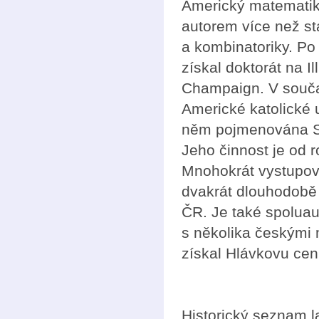
Americký matematik
autorem více než sta
a kombinatoriky. Po 
získal doktorát na Il
Champaign. V souča
Americké katolické 
něm pojmenována S
Jeho činnost je od 
Mnohokrát vystupov
dvakrát dlouhodobě
ČR. Je také spoluau
s několika českými
získal Hlávkovu cen
Historický seznam 