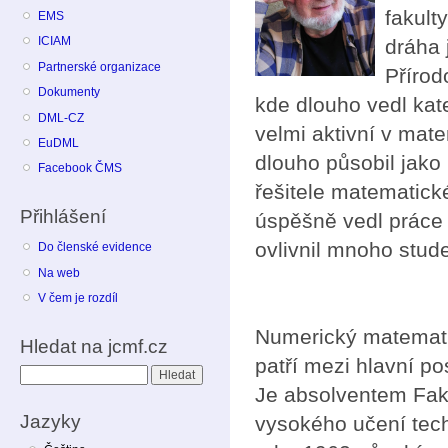
fakult
EMS
ICIAM
dráha 
Partnerské organizace
Přírod
Dokumenty
kde dlouho vedl kate
DML-CZ
velmi aktivní v ma
EuDML
dlouho působil jako
Facebook ČMS
řešitele matematick
Přihlášení
úspěšně vedl práce
ovlivnil mnoho stud
Do členské evidence
Na web
V čem je rozdíl
Numerický matemati
Hledat na jcmf.cz
patří mezi hlavní p
Hledat
Je absolventem Fak
Jazyky
vysokého učení tec