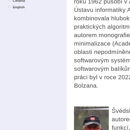
roku 1962 působí v
Čeština
English
Ústavu informatiky
kombinovala hluboké
praktických algorit
autorem monografi
minimalizace (Acade
oblasti nepodmíněné
softwarovým systéme
softwarovým balíků
práci byl v roce 20
Bolzana.
Švéds
autore
funkcí