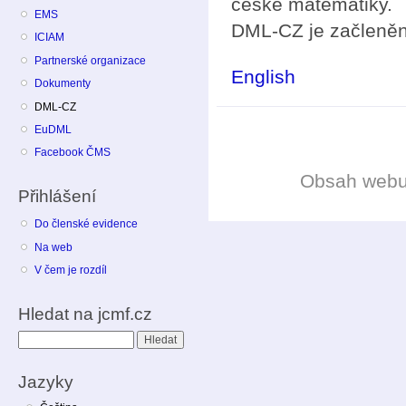
české matematiky.
EMS
DML-CZ je začleně
ICIAM
Partnerské organizace
English
Dokumenty
DML-CZ
EuDML
Facebook ČMS
Obsah web
Přihlášení
Do členské evidence
Na web
V čem je rozdíl
Hledat na jcmf.cz
Hledat
Jazyky