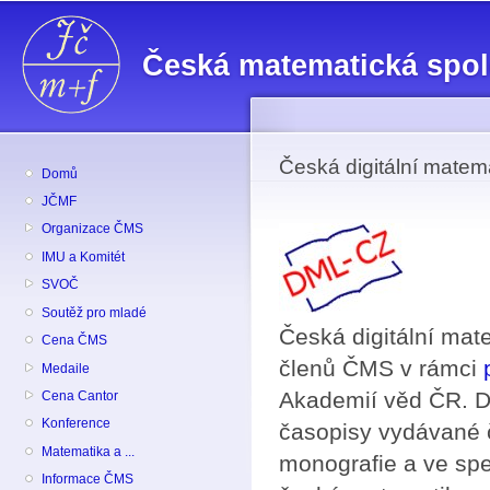
Př
hl
Česká matematická spo
o
Česká digitální matem
Domů
JČMF
Organizace ČMS
IMU a Komitét
SVOČ
Soutěž pro mladé
Česká digitální ma
Cena ČMS
členů ČMS v rámci
Medaile
Akademií věd ČR. DM
Cena Cantor
Konference
časopisy vydávané č
Matematika a ...
monografie a ve spe
Informace ČMS