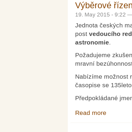
Výběrové řízen
19. May 2015 - 9:22 
Jednota českých mat
post
vedoucího red
astronomie
.
Požadujeme zkušenos
mravní bezúhonnost 
Nabízíme možnost r
časopise se 135letou
Předpokládané jmen
Read more
about Výběrové 