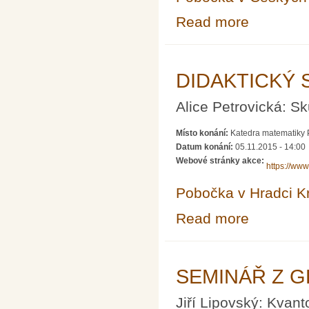
Read more
about Čtyři čtvrt
DIDAKTICKÝ 
Alice Petrovická: S
Místo konání:
Katedra matematiky P
Datum konání:
05.11.2015 - 14:00
Webové stránky akce:
https://ww
Pobočka v Hradci K
Read more
about DIDAKT
SEMINÁŘ Z G
Jiří Lipovský: Kvant