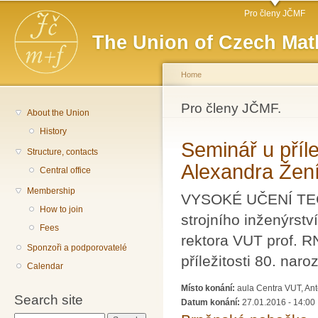
Main menu
Sk
Pro členy JČMF
ma
The Union of Czech Mat
co
Home
You are here
Pro členy JČMF.
About the Union
History
Seminář u příle
Structure, contacts
Alexandra Žen
Central office
Membership
VYSOKÉ UČENÍ TEC
How to join
strojního inženýrst
Fees
rektora VUT prof. 
Sponzoři a podporovatelé
příležitosti 80. nar
Calendar
Místo konání:
aula Centra VUT, Ant
Search site
Datum konání:
27.01.2016 - 14:00