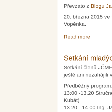
Převzato z
Blogu J
20. března 2015 ve 
Vopěnka.
Read more
about Vzpomínk
Setkání mladý
Setkání členů JČMF d
ještě ani nezahájili
Předběžný program
13:00 -13.20 Struč
Kubát)
13.20 - 14.00 Ing. 