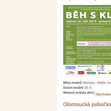
Místo konání:
Olomouc - Hejčín, h
Datum konání:
26. 9.
Webové stránky akce:
http://mate
Olomoucká pobočk