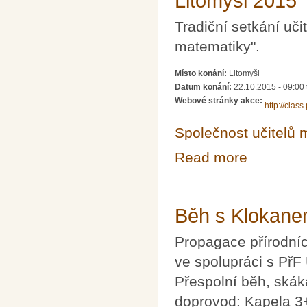
Litomyšl 2015
Tradiční setkání uči
matematiky".
Místo konání:
Litomyšl
Datum konání:
22.10.2015 - 09:00
Webové stránky akce:
http://cla
Společnost učitelů 
Read more
about Jak učit 
Běh s Klokan
Propagace přírodníc
ve spolupráci s PřF
Přespolní běh, skák
doprovod: Kapela 3