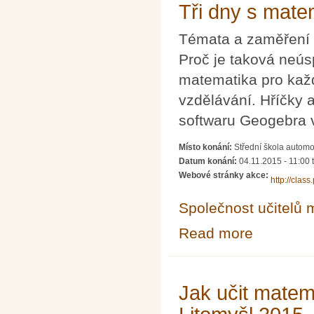
Tři dny s mate
Témata a zaměření 
Proč je taková neú
matematika pro každ
vzdělávání. Hříčky 
softwaru Geogebra 
Místo konání:
Střední škola automob
Datum konání:
04.11.2015 - 11:00
Webové stránky akce:
http://cla
Společnost učitelů 
Read more
about Tři dny s 
Jak učit matem