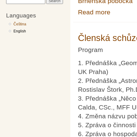
Brněnská pobočka
Search
Read more
about Seminář u
Languages
Čeština
English
Členská schůz
Program
1. Přednáška „Geom
UK Praha)
2. Přednáška „Astro
Rostislav Štork, Ph
3. Přednáška „Něco 
Calda, CSc., MFF U
4. Změna názvu pob
5. Zpráva o činnost
6. Zpráva o hospod