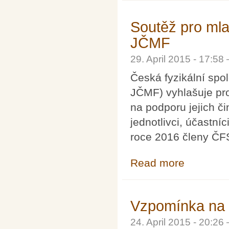
Soutěž pro mla
JČMF
29. April 2015 - 17:5
Česká fyzikální spo
JČMF) vyhlašuje pr
na podporu jejich č
jednotlivci, účastní
roce 2016 členy ČF
Read more
about Soutěž pr
Vzpomínka na 
24. April 2015 - 20:2