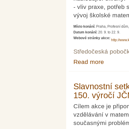
- vliv praxe, potřeb
vývoj školské matem
Místo konání:
Praha, Profesní dům
Datum konání:
20. 9.
to
22. 9.
Webové stránky akce:
http://www.
Středočeská poboč
Read more
about Matematik
Slavnostní set
150. výročí J
Cílem akce je připom
vzdělávání v matema
současnými problém