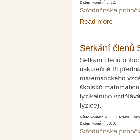
Datum konání:
8. 12.
Středočeská poboč
Read more
about Setkání 
Setkání členů
Setkání členů pobo
uskutečné tři před
matematického vzdě
školské matematice,
fyzikálního vzděláv
fyzice).
Místo konání:
MFF UK Praha, Sokol
Datum konání:
30. 3.
Středočeská poboč