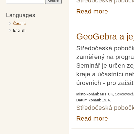
Středočeská poboč
Search
Read more
about GeoGebra 
Languages
Čeština
English
GeoGebra a jej
Středočeská pobočk
zaměřený na progra
Seminář je určen z
kraje a účastníci n
úrovních - pro začát
Místo konání:
MFF UK, Sokolovská 
Datum konání:
19. 6.
Středočeská poboč
Read more
about GeoGebra 