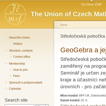
Main menu
Sk
Pro členy JČMF
ma
The Union of Czech Mat
co
Home
You are here
Středočeská pobočka
About the Union
History
GeoGebra a jej
Structure, contacts
Central office
Středočeská pobočk
Membership
zaměřený na progra
How to join
Seminář je určen z
Fees
kraje a účastníci n
Sponzoři a podporovatelé
úrovních - pro začát
Calendar
Místo konání:
MFF UK, Sokolovská 
Search site
Datum konání:
20. 6.