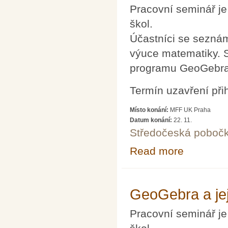
Pracovní seminář je
škol.
Účastníci se sezná
výuce matematiky. S
programu GeoGebra
Termín uzavření při
Místo konání:
MFF UK Praha
Datum konání:
22. 11.
Středočeská poboč
Read more
about GeoGebra 
GeoGebra a jej
Pracovní seminář je