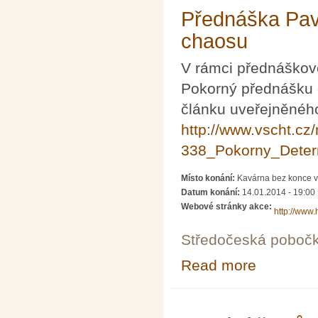
Přednáška Pav
chaosu
V rámci přednáškov
Pokorný přednášku 
článku uveřejněnéh
http://www.vscht.cz
338_Pokorny_Determ
Místo konání:
Kavárna bez konce v
Datum konání:
14.01.2014 - 19:00
Webové stránky akce:
http://www.
Středočeská poboč
Read more
about Přednášk