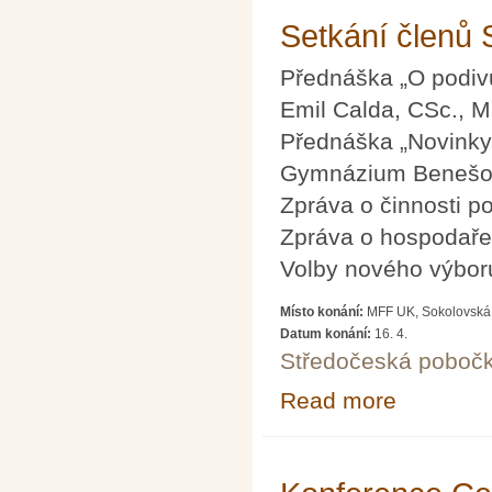
Setkání členů
Přednáška „O podiv
Emil Calda, CSc., 
Přednáška „Novinky
Gymnázium Benešo
Zpráva o činnosti p
Zpráva o hospodaře
Volby nového výboru
Místo konání:
MFF UK, Sokolovská 
Datum konání:
16. 4.
Středočeská poboč
Read more
about Setkání 