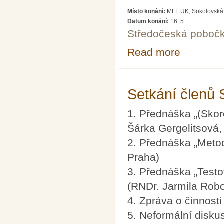
Místo konání:
MFF UK, Sokolovská 
Datum konání:
16. 5.
Středočeská poboč
Read more
about Setkání 
Setkání členů
1. Přednáška „(Sko
Šárka Gergelitsová
2. Přednáška „Meto
Praha)
3. Přednáška „Testo
(RNDr. Jarmila Rob
4. Zpráva o činnosti
5. Neformální disku