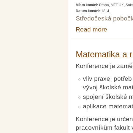
Místo konání:
Praha, MFF UK, Soko
Datum konání:
18. 4.
Středočeská poboč
Read more
about Slavnostn
Matematika a r
Konference je zaměř
vliv praxe, potře
vývoj školské mat
spojení školské 
aplikace matemati
Konference je určen
pracovníkům fakult 