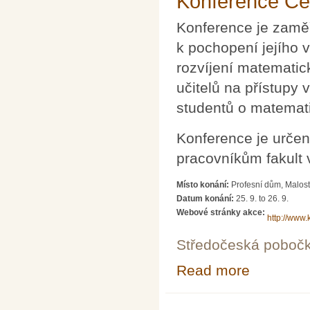
Konference Ce
Konference je zamě
k pochopení jejího 
rozvíjení matemati
učitelů na přístupy
studentů o matemat
Konference je určen
pracovníkům fakult 
Místo konání:
Profesní dům, Malos
Datum konání:
25. 9.
to
26. 9.
Webové stránky akce:
http://www.
Středočeská poboč
Read more
about Konferen