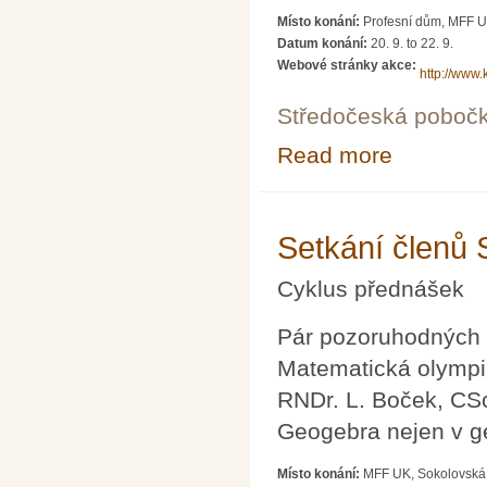
Místo konání:
Profesní dům, MFF U
Datum konání:
20. 9.
to
22. 9.
Webové stránky akce:
http://www.
Středočeská poboč
Read more
about Matematik
Setkání členů
Cyklus přednášek
Pár pozoruhodných 
Matematická olympi
RNDr. L. Boček, CS
Geogebra nejen v ge
Místo konání:
MFF UK, Sokolovská 