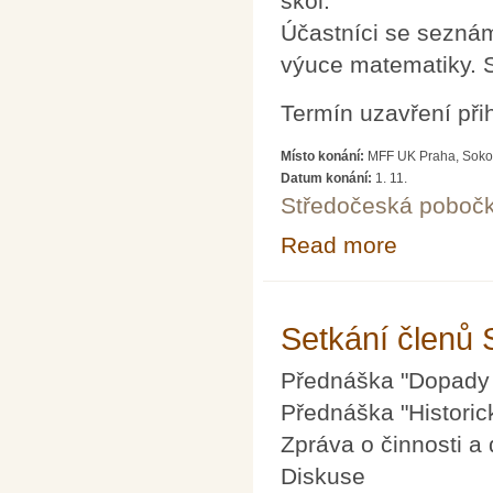
škol.
Účastníci se sezná
výuce matematiky. 
Termín uzavření při
Místo konání:
MFF UK Praha, Sokol
Datum konání:
1. 11.
Středočeská poboč
Read more
about GeoGebra 
Setkání členů
Přednáška "Dopady t
Přednáška "Histori
Zpráva o činnosti a 
Diskuse