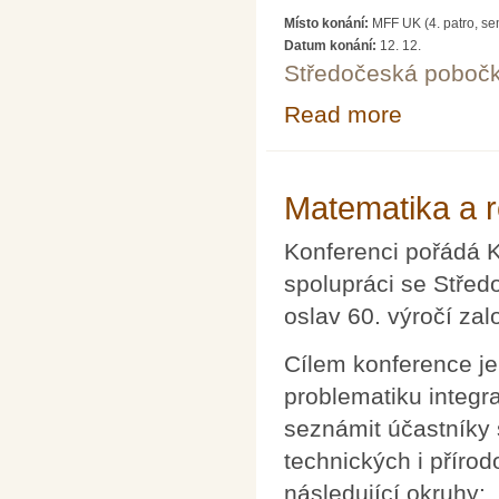
Místo konání:
MFF UK (4. patro, se
Datum konání:
12. 12.
Středočeská poboč
Read more
about Setkání 
Matematika a r
Konferenci pořádá 
spolupráci se Stře
oslav 60. výročí za
Cílem konference j
problematiku integr
seznámit účastníky
technických i přír
následující okruhy: