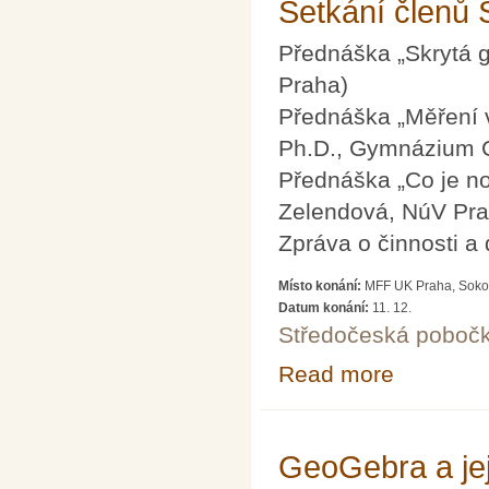
Setkání členů
Přednáška „Skrytá 
Praha)
Přednáška „Měření v
Ph.D., Gymnázium C
Přednáška „Co je n
Zelendová, NúV Pra
Zpráva o činnosti a 
Místo konání:
MFF UK Praha, Sokol
Datum konání:
11. 12.
Středočeská poboč
Read more
about Setkání 
GeoGebra a jej