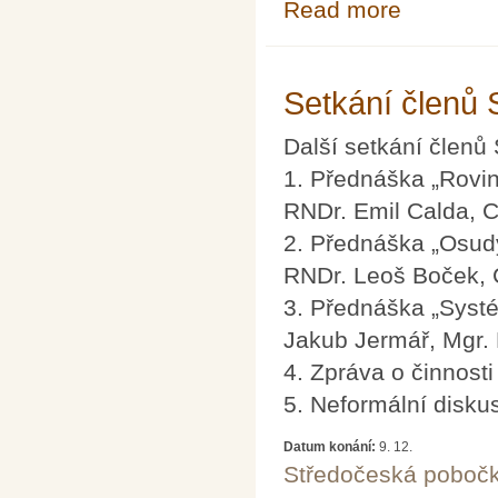
Read more
about Setkání 
Setkání členů
Další setkání člen
1. Přednáška „Rovin
RNDr. Emil Calda, 
2. Přednáška „Osud
RNDr. Leoš Boček,
3. Přednáška „Systé
Jakub Jermář, Mgr
4. Zpráva o činnost
5. Neformální disku
Datum konání:
9. 12.
Středočeská poboč