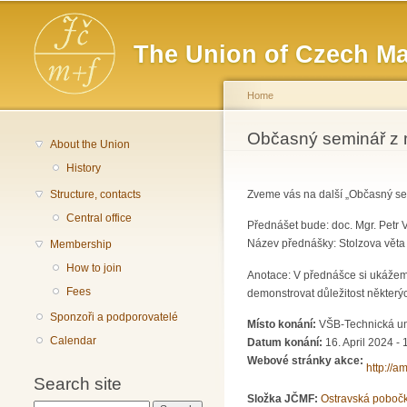
Main menu
The Union of Czech Ma
Home
You are here
Občasný seminář z 
About the Union
History
Structure, contacts
Zveme vás na další „Občasný sem
Central office
Přednášet bude: doc. Mgr. Petr V
Název přednášky: Stolzova věta
Membership
How to join
Anotace: V přednášce si ukážeme
Fees
demonstrovat důležitost některýc
Sponzoři a podporovatelé
Místo konání:
VŠB-Technická un
Calendar
Datum konání:
16. April 2024 - 
Webové stránky akce:
http://a
Search site
Složka JČMF:
Ostravská poboč