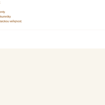
.
enty.
zkumníky
laickou veřejnost.