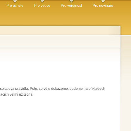
Pro učitele
Pro vědce
Pro veřejnost
Pro novináře
ospitalova pravidla. Poté, co větu dokážeme, budeme na příkladech
uacích velmi užitečná.