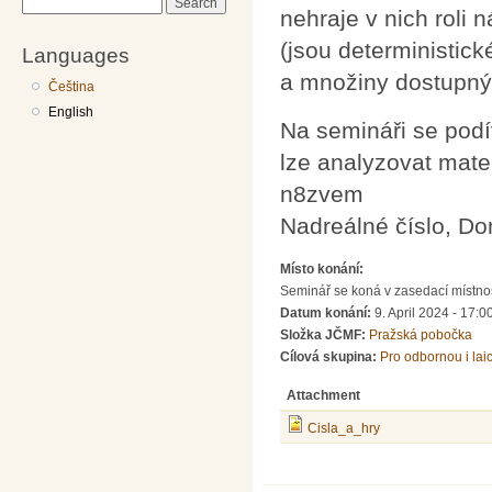
Search
nehraje v nich roli 
(jsou deterministick
Languages
a množiny dostupný
Čeština
English
Na semináři se podí
lze analyzovat mate
n8zvem
Nadreálné číslo, Do
Místo konání:
Seminář se koná v zasedací místnos
Datum konání:
9. April 2024 - 17:0
Složka JČMF:
Pražská pobočka
Cílová skupina:
Pro odbornou i lai
Attachment
Cisla_a_hry