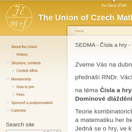
Main menu
Sk
Pro členy JČMF
ma
The Union of Czech Mat
co
Home
You are here
SEDMA - Čísla a hry -
About the Union
History
Structure, contacts
Zveme Vás na dubn
Central office
přednáší RNDr. Václ
Membership
How to join
na téma
Čísla a hry
Fees
Dominové dláždění
Sponzoři a podporovatelé
Teorie kombinatorick
Calendar
a matematiku her be
Search site
Jedná se o hry, ve kt