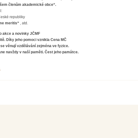
 všem členům akademické obce“.
l:
eské republiky
me meritis“
, atd.
l o akce a novinky JČMF
unitě. Díky jeho pomoci vznikla Cena MČ
 se věnují vzdělávání zejména ve fyzice.
ane navždy v naší paměti. Čest jeho památce.
.