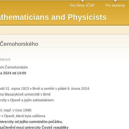
Skip to
Pro členy JČMF
Pro studenty
main
thematicians and Physicists
content
na Černohorského
Šolcová
nem Černohorským
ra 2024 od 14:00
dil 31. srpna 1923 v Brně a zemřel v pátek 9. února 2024.
 na Masarykově univerzitě v Brně
rzity v Opavě a jejím zakladatelem.
í, např. v roce 1998:
y v Opavě, která byla udělena
univerzity od jejího samotného počátku,
é začlenění mezi univerzity České republiky