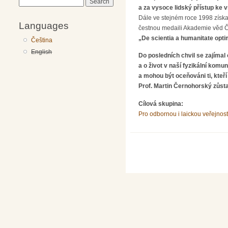
Search
a za vysoce lidský přístup ke
Dále ve stejném roce 1998 získa
Languages
čestnou medaili Akademie věd Č
„De scientia a humanitate opti
Čeština
English
Do posledních chvil se zajíma
a o život v naší fyzikální kom
a mohou být oceňováni ti, kteří
Prof. Martin Černohorský zůst
Cílová skupina:
Pro odbornou i laickou veřejnost