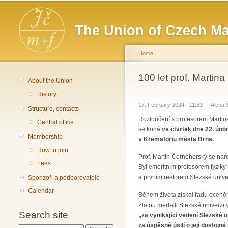
Main menu
The Union of Czech Ma
Home
You are here
100 let prof. Marti
About the Union
History
17. February 2024 - 11:53 —
Alena 
Structure, contacts
Rozloučení s profesorem Marti
Central office
se koná
ve čtvrtek dne 22. úno
Membership
v Krematoriu města Brna.
How to join
Prof. Martin Černohorský se naro
Fees
Byl emeritním profesorem fyziky
a prvním rektorem Slezské unive
Sponzoři a podporovatelé
Calendar
Během života získal řadu oceněn
Zlatou medaili Slezské univerzit
Search site
„za vynikající vedení Slezské 
za úspěšné úsilí o její důstojn