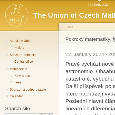
Main menu
Sk
Pro členy JČMF
ma
The Union of Czech Mat
co
Home
You are here
Pokroky matematiky, f
About the Union
History
22. January 2024 - 2
Structure, contacts
Central office
Právě vychází nové 
Membership
astronomie. Obsahu
How to join
katastrofě, výbuch
Fees
Další příspěvek poj
Sponzoři a podporovatelé
které nacházejí vyu
Calendar
Poslední hlavní člá
lineárních diferenci
Search site