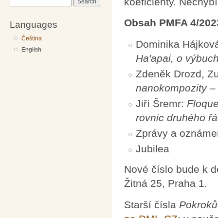
koeficienty. Nechybí 
Search
Obsah PMFA 4/202
Languages
Čeština
Dominika Hájkov
English
Ha'apai, o výbuc
Zdeněk Drozd, Zu
nanokompozity – 
Jiří Šremr:
Floque
rovnic druhého řá
Zprávy a oznáme
Jubilea
Nové číslo bude k 
Žitná 25, Praha 1.
Starší čísla
Pokroků