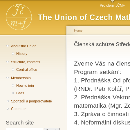
Main menu
Sk
Pro členy JČMF
ma
The Union of Czech Mat
co
Home
You are here
Členská schůze Stře
About the Union
History
Structure, contacts
Zveme Vás na člens
Central office
Program setkání:
Membership
1. Přednáška Od pře
How to join
(RNDr. Petr Kolář, P
Fees
2. Přednáška Vektor
Sponzoři a podporovatelé
matematika (Mgr. Zd
Calendar
3. Zpráva o činnost
4. Neformální disku
Search site