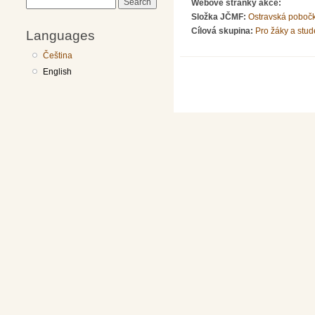
Search
Webové stránky akce:
Složka JČMF:
Ostravská poboč
Cílová skupina:
Pro žáky a stud
Languages
Čeština
English