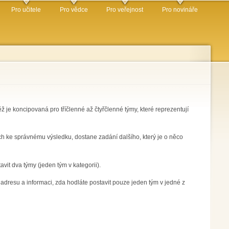
Pro učitele
Pro vědce
Pro veřejnost
Pro novináře
e koncipovaná pro tříčlenné až čtyřčlenné týmy, které reprezentují
ch ke správnému výsledku, dostane zadání dalšího, který je o něco
avit dva týmy (jeden tým v kategorii).
, adresu a informaci, zda hodláte postavit pouze jeden tým v jedné z