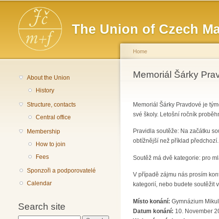
Main menu
The Union of Czech Ma
Home
You are here
Memoriál Šárky Pra
About the Union
History
Structure, contacts
Memoriál Šárky Pravdové je týmo
své školy. Letošní ročník proběh
Central office
Pravidla soutěže: Na začátku so
Membership
obtížnější než příklad předchozí.
How to join
Fees
Soutěž má dvě kategorie: pro mlad
Sponzoři a podporovatelé
V případě zájmu nás prosím kont
Calendar
kategorií, nebo budete soutěžit v
Místo konání:
Gymnázium Mikuláš
Search site
Datum konání:
10. November 20