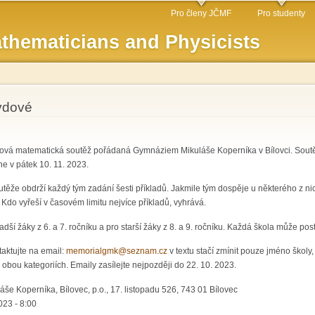
Skip to
Pro členy JČMF
Pro studenty
main
thematicians and Physicists
content
vdové
vá matematická soutěž pořádaná Gymnáziem Mikuláše Koperníka v Bílovci. Soutěž j
ne v pátek 10. 11. 2023.
utěže obdrží každý tým zadání šesti příkladů. Jakmile tým dospěje u některého z ni
 Kdo vyřeší v časovém limitu nejvíce příkladů, vyhrává.
ší žáky z 6. a 7. ročníku a pro starší žáky z 8. a 9. ročníku. Každá škola může post
aktujte na email:
memorialgmk@seznam.cz
v textu stačí zmínit pouze jméno školy
 obou kategoriích. Emaily zasílejte nejpozději do 22. 10. 2023.
e Koperníka, Bílovec, p.o., 17. listopadu 526, 743 01 Bílovec
23 - 8:00