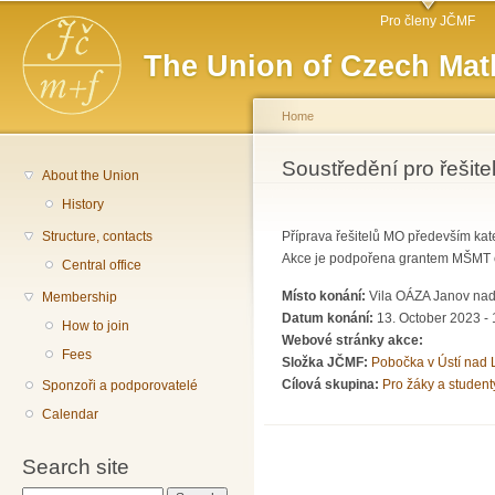
Main menu
Sk
Pro členy JČMF
ma
The Union of Czech Mat
co
Home
You are here
Soustředění pro řešite
About the Union
History
Structure, contacts
Příprava řešitelů MO především kat
Akce je podpořena grantem MŠMT 
Central office
Místo konání:
Vila OÁZA Janov nad
Membership
Datum konání:
13. October 2023 - 
How to join
Webové stránky akce:
Fees
Složka JČMF:
Pobočka v Ústí nad
Cílová skupina:
Pro žáky a student
Sponzoři a podporovatelé
Calendar
Search site