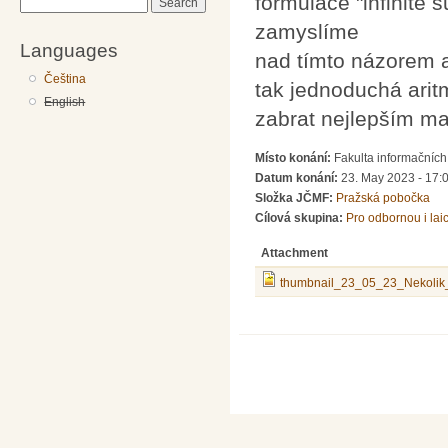
formulace "infinite
Search
zamyslíme
Languages
nad tímto názorem a
Čeština
tak jednoduchá arit
English
zabrat nejlepším ma
Místo konání:
Fakulta informačních
Datum konání:
23. May 2023 - 17:
Složka JČMF:
Pražská pobočka
Cílová skupina:
Pro odbornou i lai
Attachment
thumbnail_23_05_23_Nekolik