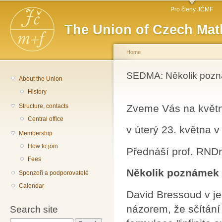
Main menu
Sk
Pro členy JČMF
ma
The Union of Czech Mat
co
Home
You are here
SEDMA: Několik pozná
About the Union
History
Structure, contacts
Zveme Vás na květ
Central office
v úterý 23. května v
Membership
How to join
Přednáší prof. RNDr
Fees
Několik poznámek k
Sponzoři a podporovatelé
Calendar
David Bressoud v j
názorem, že sčítání
Search site