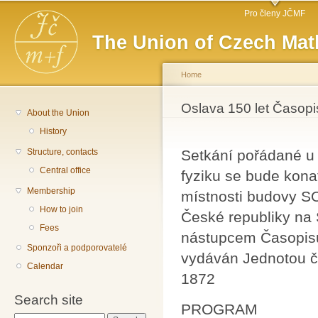
Main menu
Sk
Pro členy JČMF
ma
The Union of Czech Mat
co
Home
You are here
Oslava 150 let Časopi
About the Union
History
Structure, contacts
Setkání pořádané u p
Central office
fyziku se bude kona
Membership
místnosti budovy S
How to join
České republiky na 
Fees
nástupcem Časopisu 
Sponzoři a podporovatelé
vydáván Jednotou č
Calendar
1872
Search site
PROGRAM