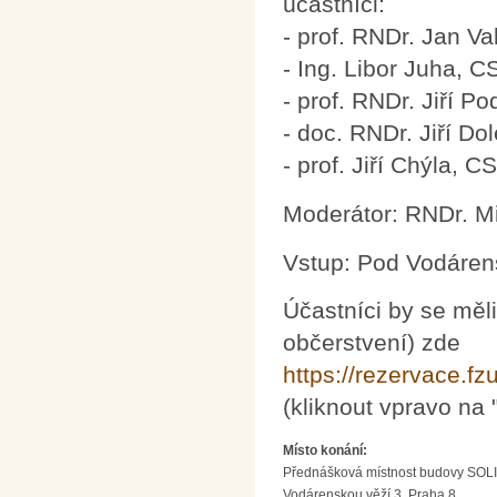
účastníci:
- prof. RNDr. Jan Va
- Ing. Libor Juha, C
- prof. RNDr. Jiří P
- doc. RNDr. Jiří Dol
- prof. Jiří Chýla, CS
Moderátor: RNDr. M
Vstup: Pod Vodáren
Účastníci by se měli
občerstvení) zde
https://rezervace.fz
(kliknout vpravo na "
Místo konání:
Přednášková místnost budovy SOLID
Vodárenskou věží 3, Praha 8