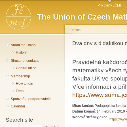
Main menu
Sk
Pro členy JČMF
ma
The Union of Czech Mat
co
Home
You are here
Dva dny s didaktikou 
About the Union
History
Structure, contacts
Pravidelná každoročn
Central office
matematiky všech t
Membership
fakulta UK ve spolu
How to join
Více informací a při
Fees
https://www.suma.jc
Sponzoři a podporovatelé
Místo konání:
Pedagogická fakulta
Calendar
Datum konání:
14. February 2019 
Webové stránky akce:
Search site
https://ww