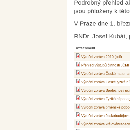
Podrobný přehled ak
jsou přiloženy k tét
V Praze dne 1. bře
RNDr. Josef Kubát,
Attachment
Výroční zpráva 2010 (pdf)
Přehled výstupů činnosti JČMF
Výroční zpráva České matemati
Výroční zpráva České fyzikální
Výroční zpráva Společnosti uči
Výroční zpráva Fyzikální pedag
Výroční zpráva brněnské poboč
Výroční zpráva českobudějovi
Výroční zpráva královéhradeck