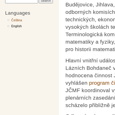
Search
Budějovice, Jihlava
odborných komisích
Languages
technických, ekono
Čeština
vysokých školách te
English
Terminologická komi
matematiky a fyziky
pro historii matemat
Hlavní vnitřní událo
Lázních Bohdaneč ve
hodnocena činnost 
vyhlášen
program č
JČMF koordinoval v
plenárních zasedání
scházelo přibližně 