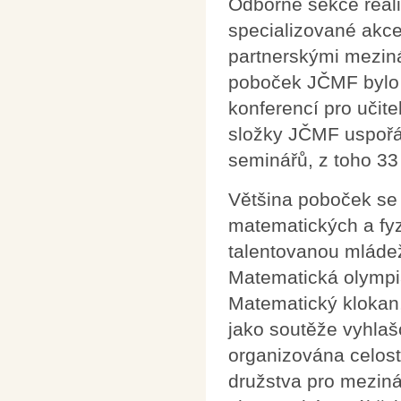
Odborné sekce real
specializované akce
partnerskými mezin
poboček JČMF bylo 
konferencí pro učite
složky JČMF uspořá
seminářů, z toho 3
Většina poboček se 
matematických a fyz
talentovanou mládež
Matematická olympiá
Matematický klokan
jako soutěže vyhl
organizována celostá
družstva pro meziná