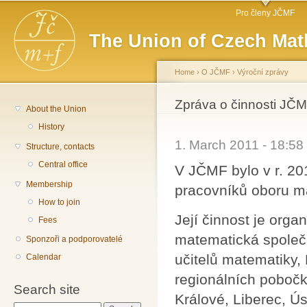
Main menu
Sk
Pro členy JČMF
ma
The Union of Czech Mat
co
Home
›
O JČMF
›
Výroční zprávy
You are here
Zpráva o činnosti JČM
About the Union
History
1. March 2011 - 18:5
Structure, contacts
Central office
V JČMF bylo v r. 2
Membership
pracovníků oboru ma
How to join
Její činnost je org
Fees
matematická společn
Sponzoři a podporovatelé
učitelů matematiky,
Calendar
regionálních pobočk
Search site
Králové, Liberec, Ú