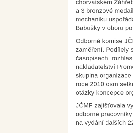
chorvatském Záhřebu
a 3 bronzové medai
mechaniku uspořáda
Babušky v oboru po
Odborné komise JČM
zaměření. Podílely 
časopisech, rozhlas
nakladatelství Prom
skupina organizace
roce 2010 osm setk
otázky koncepce org
JČMF zajišťovala vy
odborné pracovníky 
na vydání dalších 22