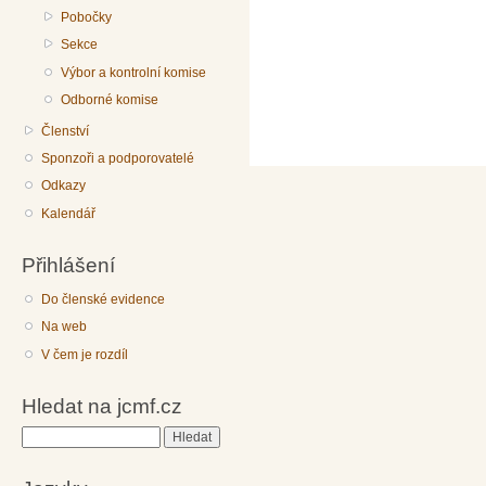
Pobočky
Sekce
Výbor a kontrolní komise
Odborné komise
Členství
Sponzoři a podporovatelé
Odkazy
Kalendář
Přihlášení
Do členské evidence
Na web
V čem je rozdíl
Hledat na jcmf.cz
Hledat