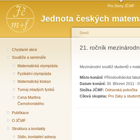
Hlavní menu
Př
Pro členy JČMF
hl
Jednota českých matema
o
Domů
Jste zde
21. ročník mezinárodn
Chystané akce
Soutěže a semináře
Matematická olympiáda
Mezinárodní soutěž studentů v mate
Fyzikální olympiáda
Místo konání:
Přírodovědecká faku
Matematický klokan
Datum konání:
30. Březen 2011 - 0
Turnaj mladých fyziků
Složka JČMF:
Ostravská pobočka
Cílová skupina:
Pro žáky a student
Cena Martina
Černohorského
Publikace
O JČMF
Struktura a kontakty
Sídlo, kontaktní adresy