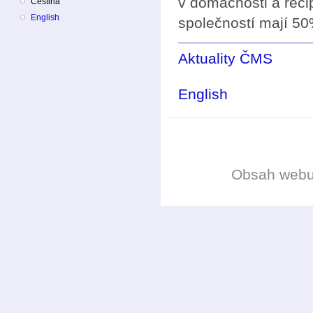
v domácnosti a reci
Čeština
English
společností mají 50
Aktuality ČMS
English
Obsah web