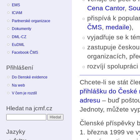
EMS
Cena Cantor
,
Sou
ICIAM
přispívá k popula
Partnerské organizace
ČMS
,
medaile
),
Dokumenty
vyjadřuje se k t
DML-CZ
EuDML
zastupuje českou
Facebook ČMS
organizacích, př
rozvíjí spoluprác
Přihlášení
Do členské evidence
Chcete-li se stát čl
Na web
přihlášku do České
V čem je rozdíl
adresu
– buď poštou
Hledat na jcmf.cz
Jednoty, můžete vyp
Hledat
Členské příspěvky 
Jazyky
1. března 1999 ve vý