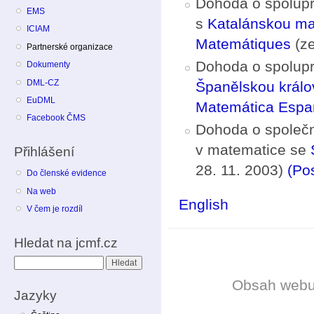
Dohoda o spoluprá
EMS
s
Katalánskou ma
ICIAM
Matemátiques
(ze
Partnerské organizace
Dohoda o spoluprá
Dokumenty
DML-CZ
Španělskou králo
EuDML
Matemática Espa
Facebook ČMS
Dohoda o společn
v matematice se
Přihlášení
28. 11. 2003)
(Pos
Do členské evidence
Na web
English
V čem je rozdíl
Hledat na jcmf.cz
Hledat
Obsah web
Jazyky