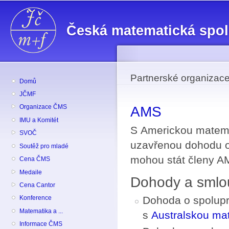
Př
hl
Česká matematická spo
o
Partnerské organiza
Domů
JČMF
Organizace ČMS
AMS
IMU a Komitét
S Americkou matema
SVOČ
uzavřenou dohodu o 
Soutěž pro mladé
mohou stát členy A
Cena ČMS
Medaile
Dohody a smlo
Cena Cantor
Dohoda o spoluprá
Konference
Matematika a ...
s
Australskou ma
Informace ČMS