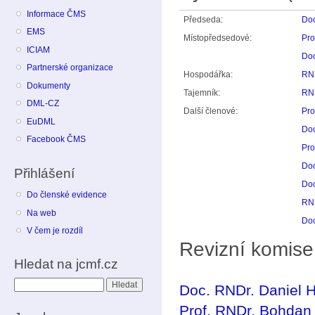
Informace ČMS
Předseda:
Doc
EMS
Místopředsedové:
Pro
ICIAM
Doc
Partnerské organizace
Hospodářka:
RND
Dokumenty
Tajemník:
RND
DML-CZ
Další členové:
Pro
EuDML
Doc
Facebook ČMS
Pro
Doc
Přihlášení
Doc
Do členské evidence
RND
Na web
Doc
V čem je rozdíl
Revizní komise
Hledat na jcmf.cz
Hledat
Doc. RNDr. Daniel H
Prof. RNDr. Bohdan