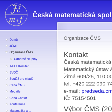
Př
hl
Česká matematická spo
o
Organizace ČMS
Domů
JČMF
Organizace ČMS
Kontakt
Odborné skupiny
Česká matematická
IMU a Komitét
Matematický ústav A
SVOČ
Žitná 609/25, 110 0
Soutěž pro mladé
tel: +420 222 090 7
Cena ČMS
e-mail:
predseda.c
Medaile
IČ: 75154501
Cena Cantor
Konference
Výbor ČMS (2
Matematika a ...