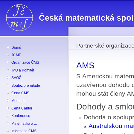
Př
hl
Česká matematická spo
o
Partnerské organiza
Domů
JČMF
Organizace ČMS
AMS
IMU a Komitét
S Americkou matema
SVOČ
uzavřenou dohodu o 
Soutěž pro mladé
mohou stát členy A
Cena ČMS
Medaile
Dohody a smlo
Cena Cantor
Dohoda o spoluprá
Konference
Matematika a ...
s
Australskou ma
Informace ČMS