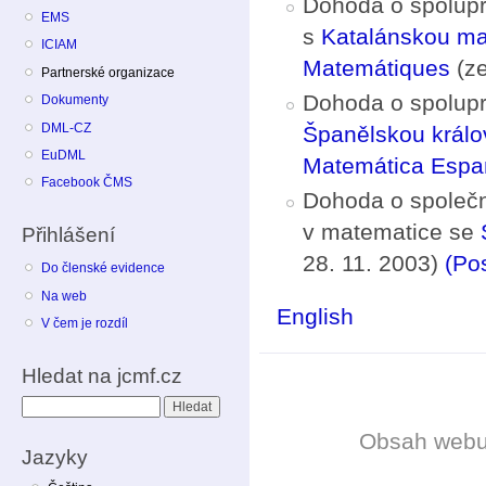
Dohoda o spoluprá
EMS
s
Katalánskou ma
ICIAM
Matemátiques
(ze
Partnerské organizace
Dohoda o spoluprá
Dokumenty
DML-CZ
Španělskou králo
EuDML
Matemática Espa
Facebook ČMS
Dohoda o společn
v matematice se
Přihlášení
28. 11. 2003)
(Pos
Do členské evidence
Na web
English
V čem je rozdíl
Hledat na jcmf.cz
Hledat
Obsah web
Jazyky