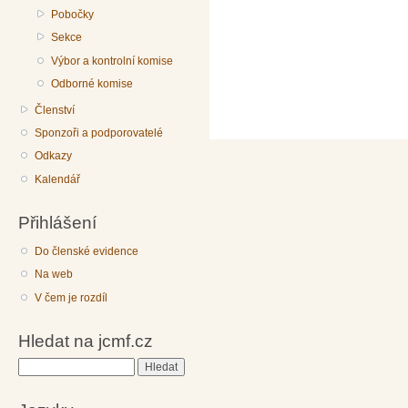
Pobočky
Sekce
Výbor a kontrolní komise
Odborné komise
Členství
Sponzoři a podporovatelé
Odkazy
Kalendář
Přihlášení
Do členské evidence
Na web
V čem je rozdíl
Hledat na jcmf.cz
Hledat