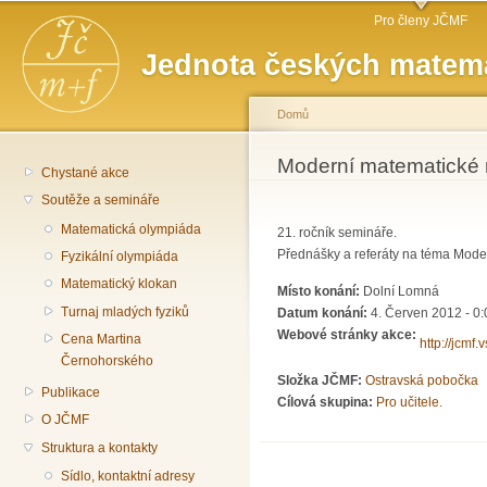
Hlavní menu
Př
Pro členy JČMF
hl
Jednota českých matema
o
Domů
Jste zde
Moderní matematické 
Chystané akce
Soutěže a semináře
Matematická olympiáda
21. ročník semináře.
Přednášky a referáty na téma Moder
Fyzikální olympiáda
Matematický klokan
Místo konání:
Dolní Lomná
Turnaj mladých fyziků
Datum konání:
4. Červen 2012 - 0:
Webové stránky akce:
Cena Martina
http://jcmf
Černohorského
Složka JČMF:
Ostravská pobočka
Publikace
Cílová skupina:
Pro učitele.
O JČMF
Struktura a kontakty
Sídlo, kontaktní adresy