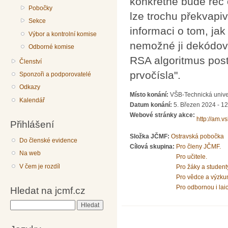
konkrétně bude řeč 
Pobočky
lze trochu překvapiv
Sekce
informaci o tom, jak
Výbor a kontrolní komise
nemožné ji dekódova
Odborné komise
RSA algoritmus post
Členství
prvočísla".
Sponzoři a podporovatelé
Odkazy
Místo konání:
VŠB-Technická unive
Kalendář
Datum konání:
5. Březen 2024 - 1
Webové stránky akce:
http://am.v
Přihlášení
Složka JČMF:
Ostravská pobočka
Do členské evidence
Cílová skupina:
Pro členy JČMF.
Na web
Pro učitele.
V čem je rozdíl
Pro žáky a student
Pro vědce a výzku
Pro odbornou i lai
Hledat na jcmf.cz
Hledat