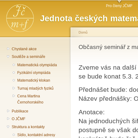
Hlavní menu
Př
Pro členy JČMF
hl
Jednota českých matema
o
Domů
Jste zde
Občasný seminář z m
Chystané akce
Soutěže a semináře
Matematická olympiáda
Zveme vás na další
Fyzikální olympiáda
se bude konat 5.3. 
Matematický klokan
Přednášet bude: do
Turnaj mladých fyziků
Cena Martina
Název přednášky: O 
Černohorského
Anotace:
Publikace
O JČMF
Na jednoduchých šif
Struktura a kontakty
postupně se však d
Sídlo, kontaktní adresy