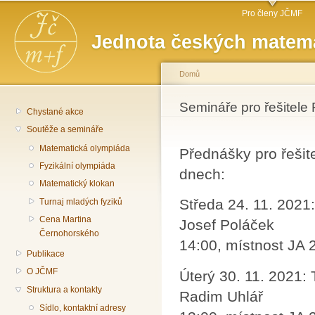
Hlavní menu
Př
Pro členy JČMF
hl
Jednota českých matema
o
Domů
Jste zde
Semináře pro řešitele 
Chystané akce
Soutěže a semináře
Matematická olympiáda
Přednášky pro řešit
Fyzikální olympiáda
dnech:
Matematický klokan
Středa 24. 11. 2021:
Turnaj mladých fyziků
Cena Martina
Josef Poláček
Černohorského
14:00, místnost JA 
Publikace
O JČMF
Úterý 30. 11. 2021: 
Struktura a kontakty
Radim Uhlář
Sídlo, kontaktní adresy