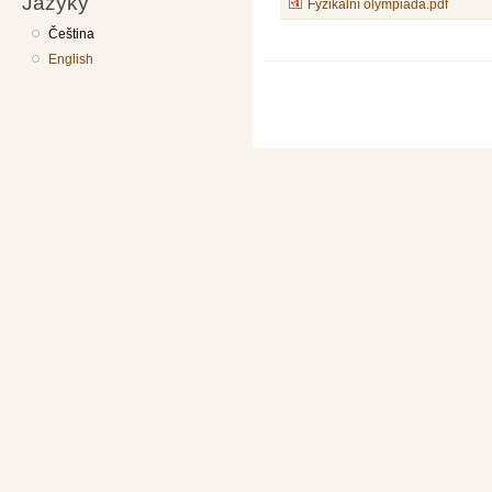
Jazyky
Fyzikální olympiáda.pdf
Čeština
English