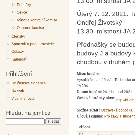
13:00, místnost JA 
Pobočky
Sekce
Úterý 7. 12. 2021: T
Výbor a kontrolní komise
Ondřej Životský
Odborné komise
13:30, místnost JA 
Členství
Přednášky se budou
Sponzoři a podporovatelé
Odkazy
budovy J a budovy K
Kalendář
chodbou v druhém p
Přihlášení
Místo konání:
Vysoká škola báňská - Technická un
Do členské evidence
JA 204
Na web
Datum konání:
24. Listopad 2021 -
Webové stránky akce:
V čem je rozdíl
http://kf.vs
Složka JČMF:
Ostravská pobočka
Hledat na jcmf.cz
Cílová skupina:
Pro žáky a student
Hledat
Příloha