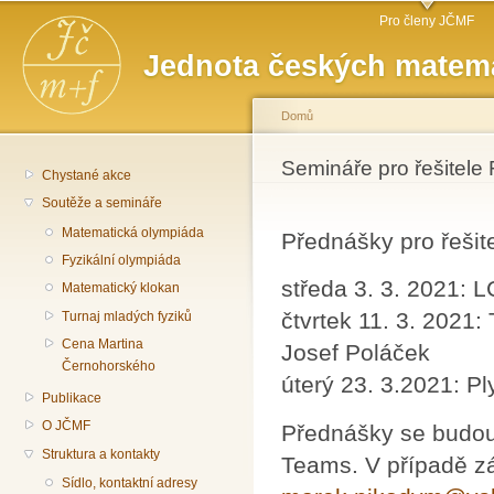
Hlavní menu
Př
Pro členy JČMF
hl
Jednota českých matema
o
Domů
Jste zde
Semináře pro řešitele
Chystané akce
Soutěže a semináře
Matematická olympiáda
Přednášky pro řešit
Fyzikální olympiáda
středa 3. 3. 2021: 
Matematický klokan
čtvrtek 11. 3. 2021:
Turnaj mladých fyziků
Cena Martina
Josef Poláček
Černohorského
úterý 23. 3.2021: Pl
Publikace
O JČMF
Přednášky se budou
Struktura a kontakty
Teams. V případě zá
Sídlo, kontaktní adresy