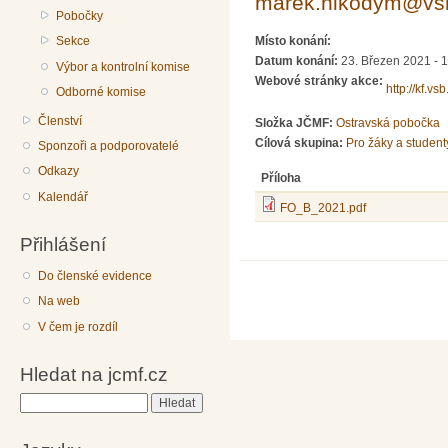
marek.nikodym@vs
Pobočky
Sekce
Místo konání:
Datum konání:
23. Březen 2021 - 
Výbor a kontrolní komise
Webové stránky akce:
http://kf.vs
Odborné komise
Členství
Složka JČMF:
Ostravská pobočka
Cílová skupina:
Pro žáky a student
Sponzoři a podporovatelé
Odkazy
Příloha
Kalendář
FO_B_2021.pdf
Přihlášení
Do členské evidence
Na web
V čem je rozdíl
Hledat na jcmf.cz
Hledat